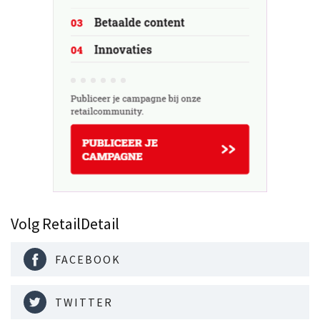
Volg RetailDetail
FACEBOOK
TWITTER