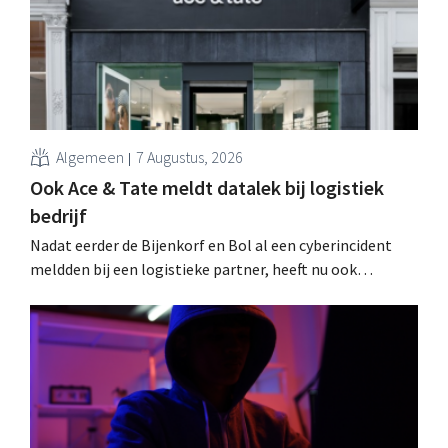
Algemeen
7 Augustus, 2026
Ook Ace & Tate meldt datalek bij logistiek
bedrijf
Nadat eerder de Bijenkorf en Bol al een cyberincident
meldden bij een logistieke partner, heeft nu ook
brillenketen Ace & Tate klanten gewaarschuwd voor een
datalek. Financiële gegevens, gebruikersnamen en
wachtwoorden zijn niet getroffen.