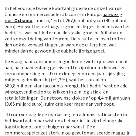
In het voorbije tweede kwartaal groeide de omzet van de
Chinese e-commercespeler JD.com – in Europa
aanwezig
met
Ochama
– met 5,4% tot 267,6 miljard yuan (40 miljard
euro). Hoewel het de laagste groei in de geschiedenis van het
bedrijf is, was het beter dan de vlakke groei bij Alibaba en
zelfs omzetdaling van Tencent. De resultaten overtroffen
dan ook de verwachtingen, al waren de cijfers heel wat
minder dan de gewoonlijke dubbelcijferige groei.
De vraag naar consumentengoederen zwol in juni weer licht
aan, na maandenlang geteisterd te zijn door lockdowns en
coronabeperkingen. JD.com kreeg er op een jaar tijd vijftig
miljoen gebruikers bij (+9,2%), wat het totaal op
580,8 miljoen klantaccounts brengt. Het bedrijf wist ook de
winstgevendheid op te krikken in zijn logistiek- en
retailafdelingen. De nettowinst klokte af op 4,4 miljard yuan
(0,65 miljard euro), ruim drie keer meer dan verhoopt.
JD.com verlaagde de marketing- en administratiekosten in
het kwartaal, maar wist ook het verlies in zijn belangrijke
logistiekpoot om te buigen naar winst. De e-
commercespeler zet sterk in op geautomatiseerde magazijn