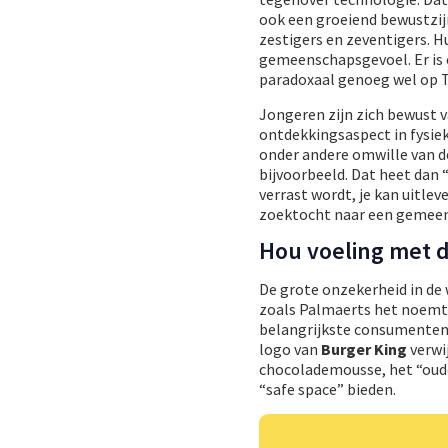
ook een groeiend bewustzijn
zestigers en zeventigers. Hu
gemeenschapsgevoel. Er is e
paradoxaal genoeg wel op
Jongeren zijn zich bewust v
ontdekkingsaspect in fysiek
onder andere omwille van de 
bijvoorbeeld. Dat heet dan
verrast wordt, je kan uitle
zoektocht naar een gemeen
Hou voeling met 
De grote onzekerheid in de
zoals Palmaerts het noemt. 
belangrijkste consumententr
logo van
Burger King
verwij
chocolademousse, het “oud
“safe space” bieden.