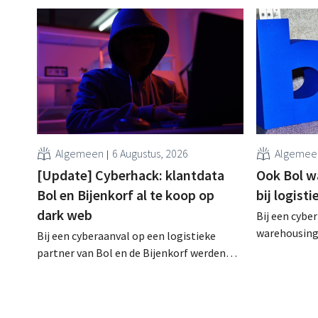
Algemeen
6 Augustus, 2026
Algemee
[Update] Cyberhack: klantdata
Ook Bol w
Bol en Bijenkorf al te koop op
bij logist
dark web
Bij een cyber
warehousing 
Bij een cyberaanval op een logistieke
klantgegeve
partner van Bol en de Bijenkorf werden
Het gaat om 
klantengegevens buitgemaakt, die
waarvoor de 
intussen al te koop worden aangeboden
waarschuwde
op het dark web. De retailers roepen