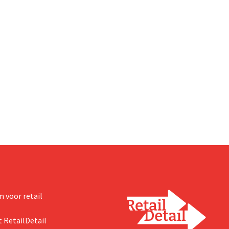
discountketen haar trouwste kl
bedanken en tegelijk tonen dat 
prijsvechter een heuse merkco
kan uitbouwen.
 voor retail
 RetailDetail