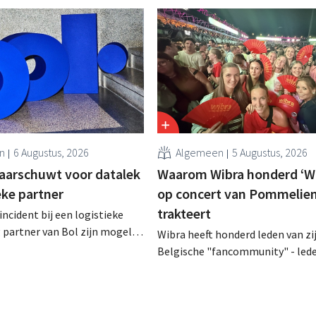
n
6 Augustus, 2026
Algemeen
5 Augustus, 2026
aarschuwt voor datalek
Waarom Wibra honderd ‘Wi
ieke partner
op concert van Pommelien
trakteert
incident bij een logistieke
partner van Bol zijn mogelijk
Wibra heeft honderd leden van zi
ns bekeken of buitgemaakt.
Belgische "fancommunity" - lede
hetzelfde bedrijf als dat
loyaliteitsprogramma - uitgenod
Bijenkorf ook al
een concert van Pommelien Thijs
.
Lokerse Feesten. Met de actie wil