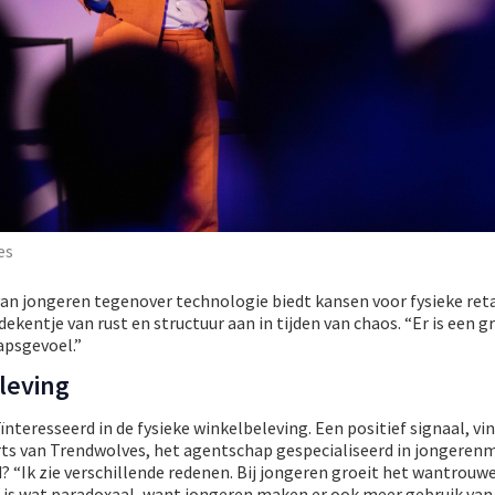
es
n jongeren tegenover technologie biedt kansen voor fysieke retai
kentje van rust en structuur aan in tijden van chaos. “Er is een g
psgevoel.”
leving
nteresseerd in de fysieke winkelbeleving. Een positief signaal, vi
s van Trendwolves, het agentschap gespecialiseerd in jongerenm
d? “Ik zie verschillende redenen. Bij jongeren groeit het wantrouw
is wat paradoxaal, want jongeren maken er ook meer gebruik van. 