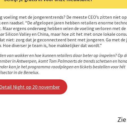
g voeling met de jongerentrends? De meeste CEO’s zitten niet op
k een raadsel. “De afgelopen jaren hebben retailers enorme techn
 Maar ergens onderweg hebben velen de voeling verloren met de
aar Silicon Valley en China, maar hoe zit het met onze lokale co
s dat niet: zorg dat je geconnecteerd bent met jongeren. Ga met de
p. Hoe diverser je team is, hoe makkelijker dat wordt.”
en van wakker en hoe kunnen retailers daar beter op inspelen? Op d
ovember in Antwerpen, komt Tom Palmaerts de trends schetsen en han
nder kan je het programma raadplegen en tickets bestellen voor hét
lsector in de Benelux.
lDetail Night op 20 november
Zie