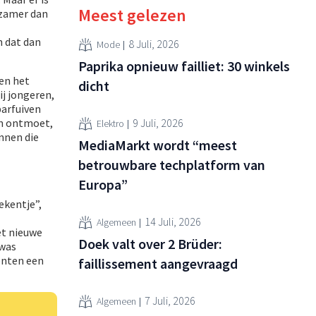
Meest gelezen
nzamer dan
n dat dan
8 Juli, 2026
Mode
Paprika opnieuw failliet: 30 winkels
 en het
dicht
ij jongeren,
barfuiven
en ontmoet,
9 Juli, 2026
Elektro
nnen die
MediaMarkt wordt “meest
betrouwbare techplatform van
Europa”
ekentje”,
14 Juli, 2026
Algemeen
et nieuwe
Doek valt over 2 Brüder:
was
enten een
faillissement aangevraagd
7 Juli, 2026
Algemeen