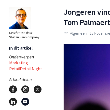
Jongeren vind
Tom Palmaerts
Geschreven door
Algemeen
13 November
Stefan Van Rompaey
In dit artikel
Onderwerpen
Marketing
RetailDetail Night
Artikel delen