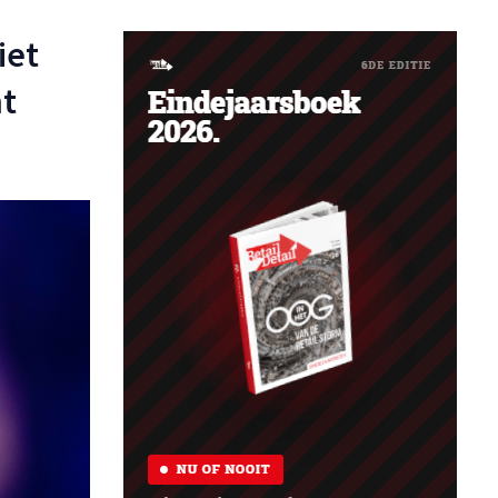
iet
ht