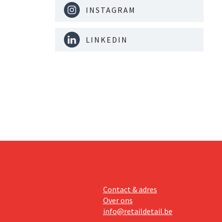
anten
INSTAGRAM
ook een
mmunity
LINKEDIN
Contact & adres
Over ons
info@retaildetail.be