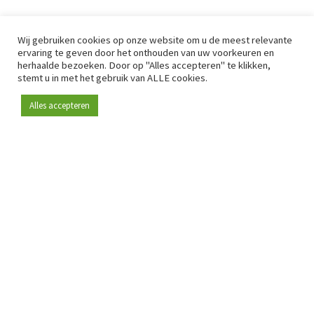
Wij gebruiken cookies op onze website om u de meest relevante
ervaring te geven door het onthouden van uw voorkeuren en
herhaalde bezoeken. Door op "Alles accepteren" te klikken,
stemt u in met het gebruik van ALLE cookies.
Alles accepteren
Sinds 2009 is RetailDetail hét toonaangevende B2B-
platform voor retail in Europa.
Als "100% trusted medium" en sterke retailcommunity biedt
RetailDetail professionals dagelijks betrouwbaar nieuws,
scherpe inzichten en relevante analyses uit de sector.