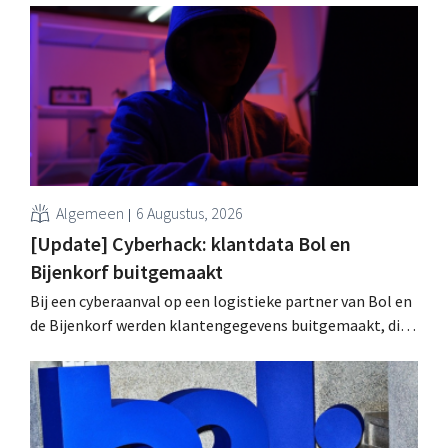
datalek. Financiële gegevens, gebruikersnamen en
wachtwoorden zijn niet getroffen.
Algemeen
6 Augustus, 2026
[Update] Cyberhack: klantdata Bol en
Bijenkorf buitgemaakt
Bij een cyberaanval op een logistieke partner van Bol en
de Bijenkorf werden klantengegevens buitgemaakt, die
intussen al te koop worden aangeboden op het dark web.
De retailers roepen klanten op alert te zijn voor
phishing.