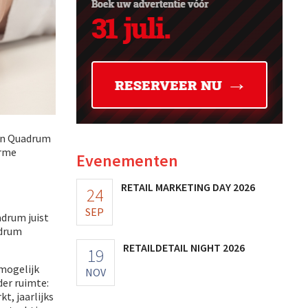
an Quadrum
orme
Evenementen
RETAIL MARKETING DAY 2026
24
SEP
drum juist
adrum
RETAILDETAIL NIGHT 2026
19
mogelijk
NOV
der ruimte:
t, jaarlijks