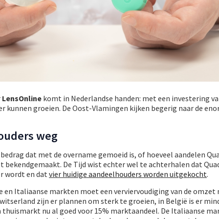
r
LensOnline
komt in Nederlandse handen: met een investering v
er kunnen groeien. De Oost-Vlamingen kijken begerig naar de en
ouders weg
 bedrag dat met de overname gemoeid is, of hoeveel aandelen Qua
iet bekendgemaakt. De Tijd wist echter wel te achterhalen dat Qu
r wordt en dat
vier huidige aandeelhouders worden uitgekocht
.
e en Italiaanse markten moet een verviervoudiging van de omzet 
itserland zijn er plannen om sterk te groeien, in België is er min
 thuismarkt nu al goed voor 15% marktaandeel. De Italiaanse mark