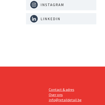
INSTAGRAM
LINKEDIN
Contact & adres
Over ons
info@retaildetail.be