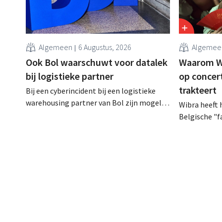
Algemeen
6 Augustus, 2026
Algemee
Ook Bol waarschuwt voor datalek
Waarom Wi
bij logistieke partner
op concer
trakteert
Bij een cyberincident bij een logistieke
warehousing partner van Bol zijn mogelijk
Wibra heeft 
klantgegevens bekeken of buitgemaakt.
Belgische "
Het gaat om hetzelfde bedrijf als dat
loyaliteits
waarvoor de Bijenkorf ook al
een concert
waarschuwde.
Lokerse Fees
discountket
bedanken en 
prijsvechte
kan uitbouw