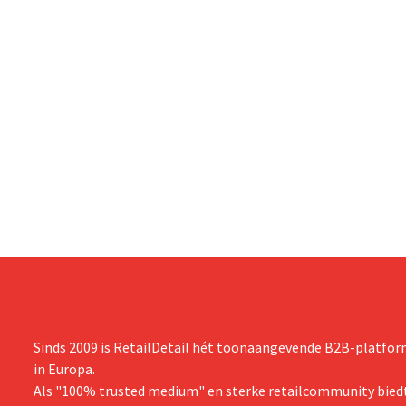
Sinds 2009 is RetailDetail hét toonaangevende B2B-platform
in Europa.
Als "100% trusted medium" en sterke retailcommunity biedt