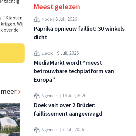
er tachtig
Meest gelezen
s
: “Klanten
8 Juli, 2026
Mode
krijgen. Wij
Paprika opnieuw failliet: 30 winkels
k over de
dicht
9 Juli, 2026
Elektro
MediaMarkt wordt “meest
betrouwbare techplatform van
Europa”
 meer
14 Juli, 2026
Algemeen
Doek valt over 2 Brüder:
faillissement aangevraagd
7 Juli, 2026
Algemeen