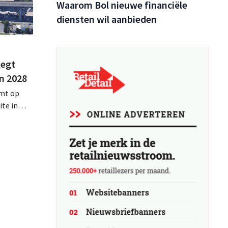
Waarom Bol nieuwe financiële
diensten wil aanbieden
legt
n 2028
omt op
te in
rken
k de
n