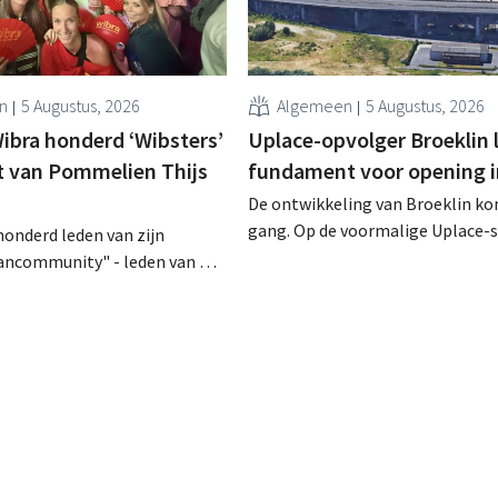
n
5 Augustus, 2026
Algemeen
5 Augustus, 2026
bra honderd ‘Wibsters’
Uplace-opvolger Broeklin 
t van Pommelien Thijs
fundament voor opening i
De ontwikkeling van Broeklin k
gang. Op de voormalige Uplace-si
honderd leden van zijn
Machelen zijn de eerste grondwe
fancommunity" - leden van het
begonnen. Later dit jaar moet oo
programma - uitgenodigd voor
eigenlijke bouw starten, met ee
 van Pommelien Thijs op de
geplande opening in 2028.
ten. Met de actie wilde de
en haar trouwste klanten
tegelijk tonen dat ook een
r een heuse merkcommunity
en.