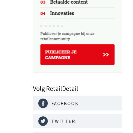
Volg RetailDetail
FACEBOOK
TWITTER