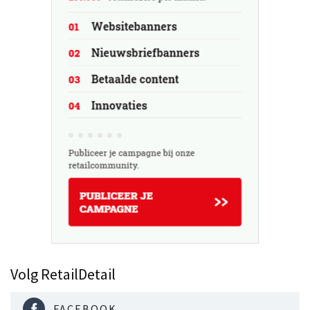
Volg RetailDetail
FACEBOOK