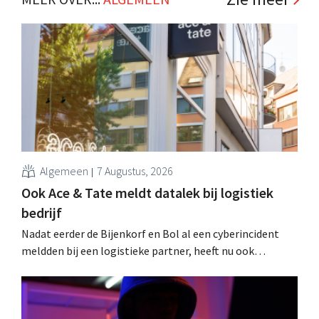
Algemeen
7 Augustus, 2026
Ook Ace & Tate meldt datalek bij logistiek
bedrijf
Nadat eerder de Bijenkorf en Bol al een cyberincident
meldden bij een logistieke partner, heeft nu ook
brillenketen Ace & Tate klanten gewaarschuwd voor een
datalek. Financiële gegevens, gebruikersnamen en
wachtwoorden zijn niet getroffen.