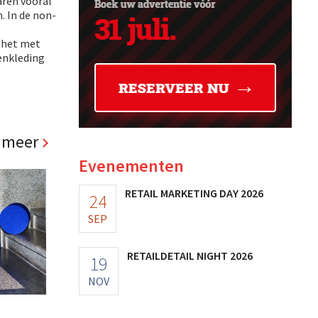
aren vooral
 In de non-
 het met
venkleding
 meer
Evenementen
RETAIL MARKETING DAY 2026
24
SEP
RETAILDETAIL NIGHT 2026
19
NOV