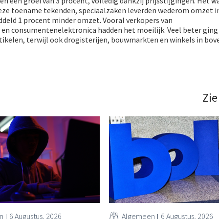
n een groei van 3 procent, volledig dankzij prijsstijgingen. Het w
eze toename tekenden, speciaalzaken leverden wederom omzet in.
deld 1 procent minder omzet. Vooral verkopers van
 en consumentenelektronica hadden het moeilijk. Veel beter ging
rtikelen, terwijl ook drogisterijen, bouwmarkten en winkels in bo
Zie
n
6 Augustus, 2026
Algemeen
6 Augustus, 2026