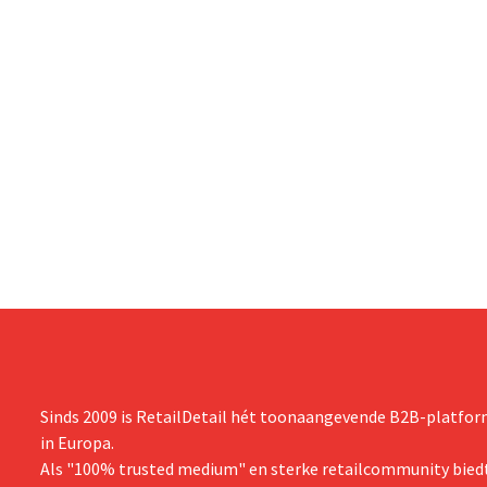
Sinds 2009 is RetailDetail hét toonaangevende B2B-platform
in Europa.
Als "100% trusted medium" en sterke retailcommunity biedt