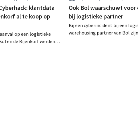
Cyberhack: klantdata
Ook Bol waarschuwt voor 
enkorf al te koop op
bij logistieke partner
Bij een cyberincident bij een logi
warehousing partner van Bol zij
raanval op een logistieke
klantgegevens bekeken of buitg
Bol en de Bijenkorf werden
Het gaat om hetzelfde bedrijf al
vens buitgemaakt, die
waarvoor de Bijenkorf ook al
 te koop worden aangeboden
waarschuwde.
web. De retailers roepen
ert te zijn voor phishing.