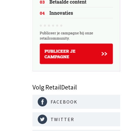
Volg RetailDetail
FACEBOOK
TWITTER