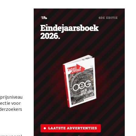
prijsniveau
rectie voor
nderzoekers