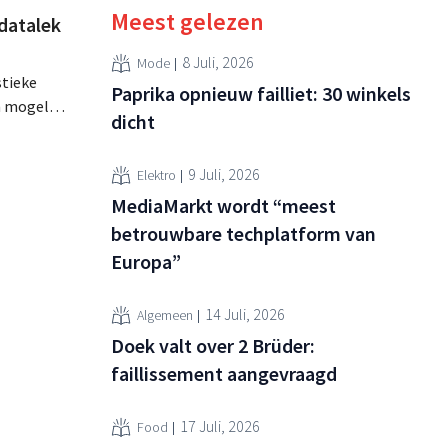
Meest gelezen
datalek
8 Juli, 2026
Mode
stieke
Paprika opnieuw failliet: 30 winkels
n mogelijk
dicht
emaakt.
s dat
9 Juli, 2026
Elektro
MediaMarkt wordt “meest
betrouwbare techplatform van
Europa”
14 Juli, 2026
Algemeen
Doek valt over 2 Brüder:
faillissement aangevraagd
17 Juli, 2026
Food