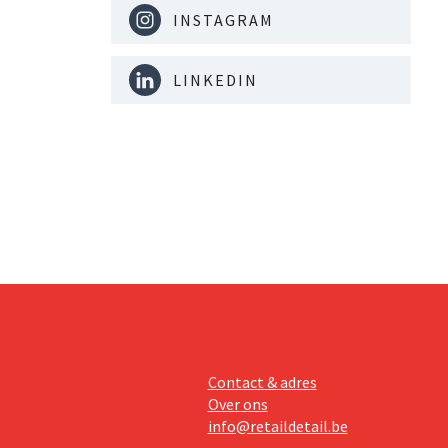
INSTAGRAM
LINKEDIN
Contact & adres
Over ons
info@retaildetail.be