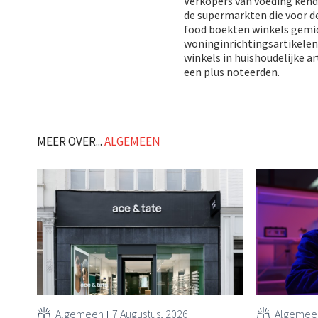
Verkopers van voeding kende
de supermarkten die voor d
food boekten winkels gemid
woninginrichtingsartikelen
winkels in huishoudelijke a
een plus noteerden.
MEER OVER...
ALGEMEEN
Algemeen
7 Augustus, 2026
Algemee