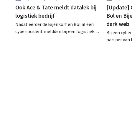
Ook Ace & Tate meldt datalek bij
[Update] 
logistiek bedrijf
Bol en Bij
dark web
Nadat eerder de Bijenkorf en Bol al een
cyberincident meldden bij een logistieke
Bij een cybe
partner, heeft nu ook brillenketen Ace &
partner van 
Tate klanten gewaarschuwd voor een
klantengege
datalek. Financiële gegevens,
intussen al
gebruikersnamen en wachtwoorden zijn
op het dark 
niet getroffen.
klanten op al