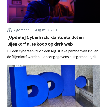
Algemeen
6 Augustus, 2026
[Update] Cyberhack: klantdata Bol en
Bijenkorf al te koop op dark web
Bij een cyberaanval op een logistieke partner van Bol en
de Bijenkorf werden klantengegevens buitgemaakt, die
intussen al te koop worden aangeboden op het dark web.
De retailers roepen klanten op alert te zijn voor
phishing.