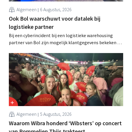
Algemeen
6 Augustus, 2026
Ook Bol waarschuwt voor datalek bij
logistieke partner
Bij een cyberincident bij een logistieke warehousing
partner van Bol zijn mogelijk klantgegevens bekeken of
buitgemaakt. Het gaat om hetzelfde bedrijf als dat
waarvoor de Bijenkorf ook al waarschuwde.
Algemeen
5 Augustus, 2026
Waarom Wibra honderd ‘Wibsters’ op concert
van Pommelien Thijs trakteert