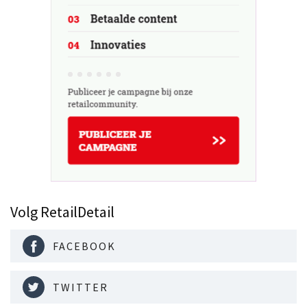
Volg RetailDetail
FACEBOOK
TWITTER