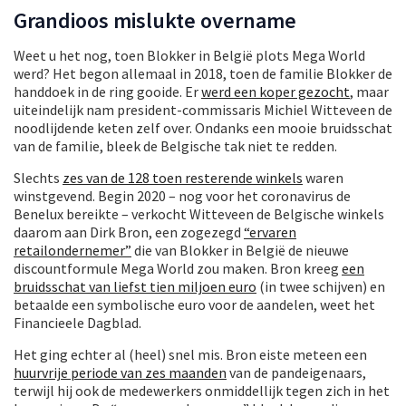
Grandioos mislukte overname
Weet u het nog, toen Blokker in België plots Mega World
werd? Het begon allemaal in 2018, toen de familie Blokker de
handdoek in de ring gooide. Er
werd een koper gezocht
, maar
uiteindelijk nam president-commissaris Michiel Witteveen de
noodlijdende keten zelf over. Ondanks een mooie bruidsschat
van de familie, bleek de Belgische tak niet te redden.
Slechts
zes van de 128 toen resterende winkels
waren
winstgevend. Begin 2020 – nog voor het coronavirus de
Benelux bereikte – verkocht Witteveen de Belgische winkels
daarom aan Dirk Bron, een zogezegd
“ervaren
retailondernemer”
die van Blokker in België de nieuwe
discountformule Mega World zou maken. Bron kreeg
een
bruidsschat van liefst tien miljoen euro
(in twee schijven) en
betaalde een symbolische euro voor de aandelen, weet het
Financieele Dagblad.
Het ging echter al (heel) snel mis. Bron eiste meteen een
huurvrije periode van zes maanden
van de pandeigenaars,
terwijl hij ook de medewerkers onmiddellijk tegen zich in het