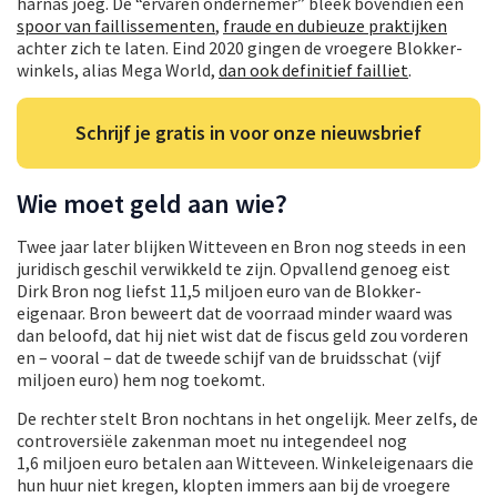
harnas joeg. De “ervaren ondernemer” bleek bovendien een
spoor van faillissementen
,
fraude en dubieuze praktijken
achter zich te laten. Eind 2020 gingen de vroegere Blokker-
winkels, alias Mega World,
dan ook definitief failliet
.
Schrijf je gratis in voor onze nieuwsbrief
Wie moet geld aan wie?
Twee jaar later blijken Witteveen en Bron nog steeds in een
juridisch geschil verwikkeld te zijn. Opvallend genoeg eist
Dirk Bron nog liefst 11,5 miljoen euro van de Blokker-
eigenaar. Bron beweert dat de voorraad minder waard was
dan beloofd, dat hij niet wist dat de fiscus geld zou vorderen
en – vooral – dat de tweede schijf van de bruidsschat (vijf
miljoen euro) hem nog toekomt.
De rechter stelt Bron nochtans in het ongelijk. Meer zelfs, de
controversiële zakenman moet nu integendeel nog
1,6 miljoen euro betalen aan Witteveen. Winkeleigenaars die
hun huur niet kregen, klopten immers aan bij de vroegere