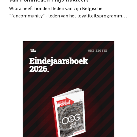
Wibra heeft honderd leden van zijn Belgische
"fancommunity" - leden van het loyaliteitsprogramma -
uitgenodigd voor een concert van Pommelien Thijs op
de Lokerse Feesten. Met de actie wilde de discountketen
haar trouwste klanten bedanken en tegelijk tonen dat
ook een prijsvechter een heuse merkcommunity kan
uitbouwen.