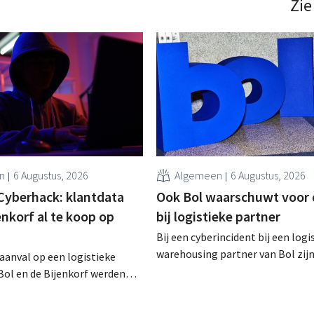
Zie
n
6 Augustus, 2026
Algemeen
6 Augustus, 2026
Cyberhack: klantdata
Ook Bol waarschuwt voor 
enkorf al te koop op
bij logistieke partner
Bij een cyberincident bij een logi
warehousing partner van Bol zij
raanval op een logistieke
klantgegevens bekeken of buitg
Bol en de Bijenkorf werden
Het gaat om hetzelfde bedrijf al
vens buitgemaakt, die
waarvoor de Bijenkorf ook al
 te koop worden aangeboden