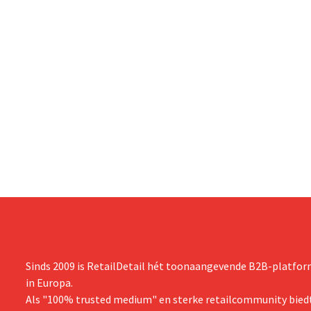
Sinds 2009 is RetailDetail hét toonaangevende B2B-platform
in Europa.
Als "100% trusted medium" en sterke retailcommunity biedt