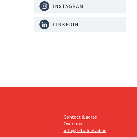
INSTAGRAM
LINKEDIN
Contact & adres
Over ons
info@retaildetail.be