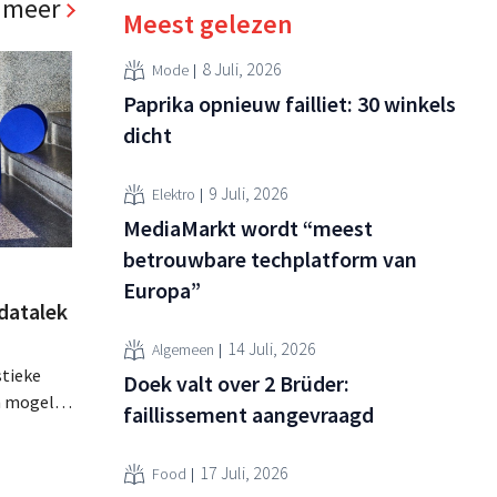
 meer
Meest gelezen
8 Juli, 2026
Mode
Paprika opnieuw failliet: 30 winkels
dicht
9 Juli, 2026
Elektro
MediaMarkt wordt “meest
betrouwbare techplatform van
Europa”
datalek
14 Juli, 2026
Algemeen
stieke
Doek valt over 2 Brüder:
n mogelijk
faillissement aangevraagd
emaakt.
s dat
17 Juli, 2026
Food