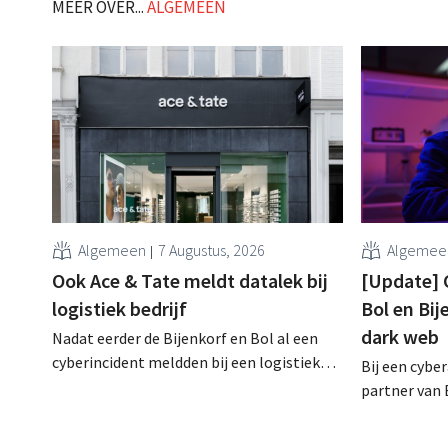
MEER OVER...
ALGEMEEN
Algemeen
7 Augustus, 2026
Algemee
Ook Ace & Tate meldt datalek bij
[Update] 
logistiek bedrijf
Bol en Bij
dark web
Nadat eerder de Bijenkorf en Bol al een
cyberincident meldden bij een logistieke
Bij een cybe
partner, heeft nu ook brillenketen Ace &
partner van 
Tate klanten gewaarschuwd voor een
klantengege
datalek. Financiële gegevens,
intussen al