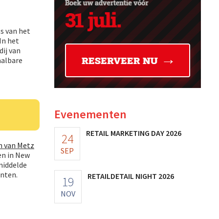
ts van het
In het
ij van
aalbare
Evenementen
RETAIL MARKETING DAY 2026
24
n van Metz
SEP
en in New
emiddelde
anten.
RETAILDETAIL NIGHT 2026
19
NOV