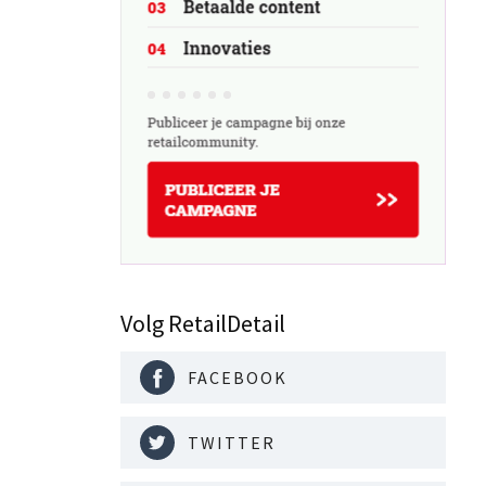
Volg RetailDetail
FACEBOOK
TWITTER