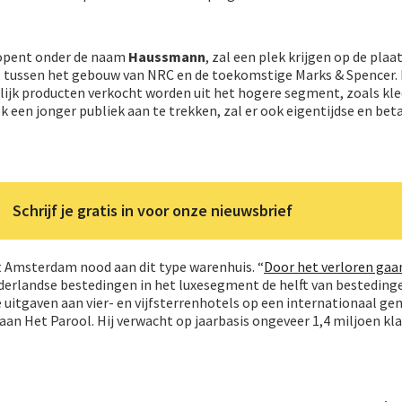
 opent onder de naam
Haussmann
, zal een plek krijgen op de plaa
 tussen het gebouw van NRC en de toekomstige Marks & Spencer. 
ijk producten verkocht worden uit het hogere segment, zoals kled
 een jonger publiek aan te trekken, zal er ook eigentijdse en bet
Schrijf je gratis in voor onze nieuwsbrief
t Amsterdam nood aan dit type warenhuis. “
Door het verloren gaa
derlandse bestedingen in het luxesegment de helft van besteding
de uitgaven aan vier- en vijfsterrenhotels op een internationaal g
 aan Het Parool. Hij verwacht op jaarbasis ongeveer 1,4 miljoen kl