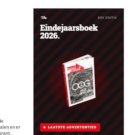
de
alen en er
urant.