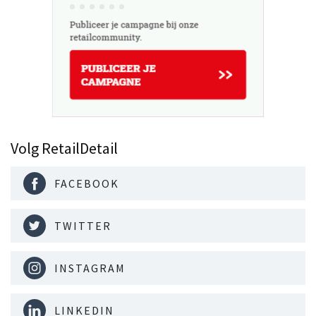
Volg RetailDetail
FACEBOOK
TWITTER
INSTAGRAM
LINKEDIN