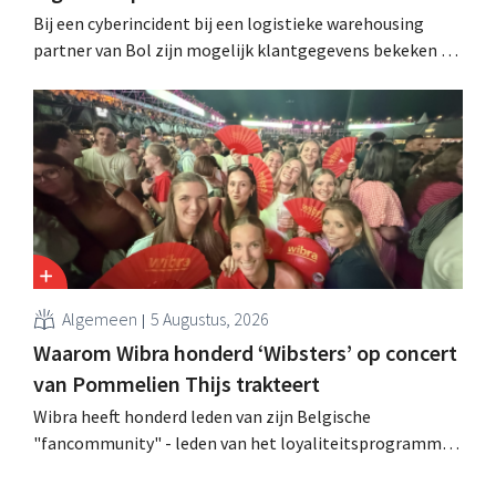
Bij een cyberincident bij een logistieke warehousing
partner van Bol zijn mogelijk klantgegevens bekeken of
buitgemaakt. Het gaat om hetzelfde bedrijf als dat
waarvoor de Bijenkorf ook al waarschuwde.
Algemeen
5 Augustus, 2026
Waarom Wibra honderd ‘Wibsters’ op concert
van Pommelien Thijs trakteert
Wibra heeft honderd leden van zijn Belgische
"fancommunity" - leden van het loyaliteitsprogramma -
uitgenodigd voor een concert van Pommelien Thijs op
de Lokerse Feesten. Met de actie wilde de discountketen