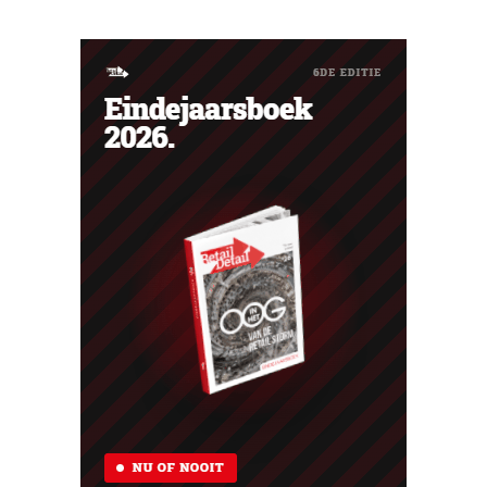
haar trouwste klanten bedanken en tegelijk tonen dat
ook een prijsvechter een heuse merkcommunity kan
uitbouwen.