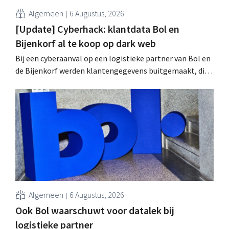
Algemeen
6 Augustus, 2026
[Update] Cyberhack: klantdata Bol en
Bijenkorf al te koop op dark web
Bij een cyberaanval op een logistieke partner van Bol en
de Bijenkorf werden klantengegevens buitgemaakt, die
intussen al te koop worden aangeboden op het dark web.
De retailers roepen klanten op alert te zijn voor
phishing.
Algemeen
6 Augustus, 2026
Ook Bol waarschuwt voor datalek bij
logistieke partner