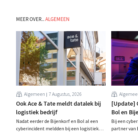
MEER OVER...
ALGEMEEN
Algemeen
7 Augustus, 2026
Algemee
Ook Ace & Tate meldt datalek bij
[Update] 
logistiek bedrijf
Bol en Bi
Nadat eerder de Bijenkorf en Bol al een
Bij een cybe
cyberincident meldden bij een logistieke
partner van 
partner, heeft nu ook brillenketen Ace &
klantengege