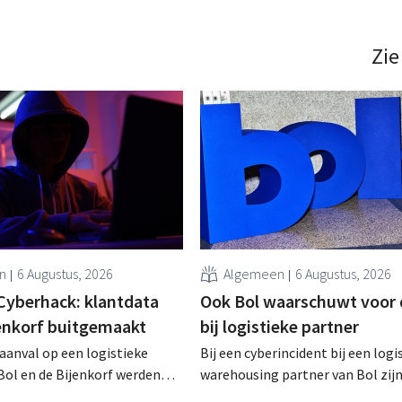
Zie
n
6 Augustus, 2026
Algemeen
6 Augustus, 2026
Cyberhack: klantdata
Ook Bol waarschuwt voor 
jenkorf buitgemaakt
bij logistieke partner
raanval op een logistieke
Bij een cyberincident bij een logi
Bol en de Bijenkorf werden
warehousing partner van Bol zij
vens buitgemaakt, die
klantgegevens bekeken of buitg