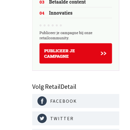
Volg RetailDetail
FACEBOOK
TWITTER