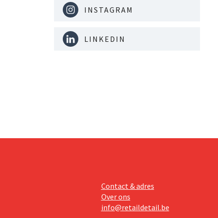
INSTAGRAM
LINKEDIN
Contact & adres
Over ons
info@retaildetail.be