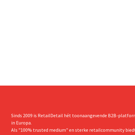
Sinds 2009 is RetailDetail hét toonaangevende B2B-platform
in Europa.
Als "100% trusted medium" en sterke retailcommunity biedt