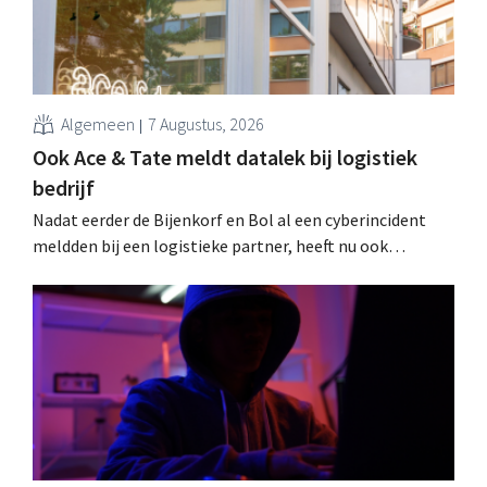
Algemeen
7 Augustus, 2026
Ook Ace & Tate meldt datalek bij logistiek
bedrijf
Nadat eerder de Bijenkorf en Bol al een cyberincident
meldden bij een logistieke partner, heeft nu ook
brillenketen Ace & Tate klanten gewaarschuwd voor een
datalek. Financiële gegevens, gebruikersnamen en
wachtwoorden zijn niet getroffen.