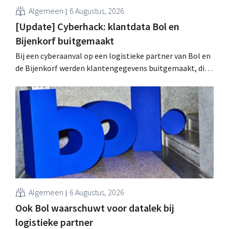
Algemeen
6 Augustus, 2026
[Update] Cyberhack: klantdata Bol en
Bijenkorf buitgemaakt
Bij een cyberaanval op een logistieke partner van Bol en
de Bijenkorf werden klantengegevens buitgemaakt, die
intussen al te koop worden aangeboden op het dark web.
De retailers roepen klanten op alert te zijn voor
phishing.
Algemeen
6 Augustus, 2026
Ook Bol waarschuwt voor datalek bij
logistieke partner