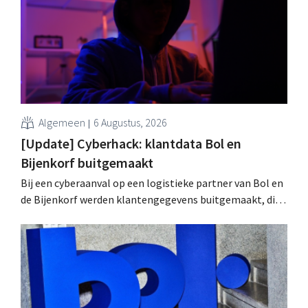
wachtwoorden zijn niet getroffen.
Algemeen
6 Augustus, 2026
[Update] Cyberhack: klantdata Bol en
Bijenkorf buitgemaakt
Bij een cyberaanval op een logistieke partner van Bol en
de Bijenkorf werden klantengegevens buitgemaakt, die
intussen al te koop worden aangeboden op het dark web.
De retailers roepen klanten op alert te zijn voor
phishing.