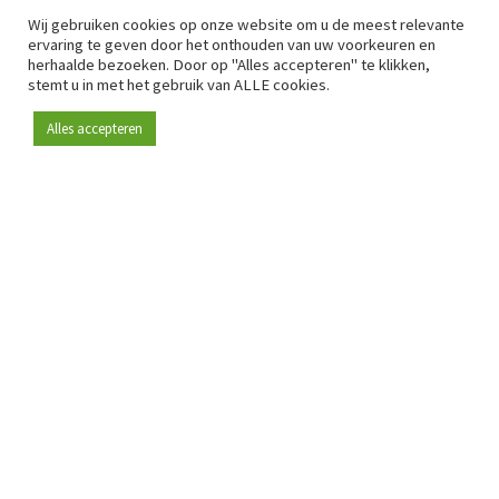
Wij gebruiken cookies op onze website om u de meest relevante
ervaring te geven door het onthouden van uw voorkeuren en
herhaalde bezoeken. Door op "Alles accepteren" te klikken,
stemt u in met het gebruik van ALLE cookies.
Alles accepteren
Sinds 2009 is RetailDetail hét toonaangevende B2B-
platform voor retail in Europa.
Als "100% trusted medium" en sterke retailcommunity biedt
RetailDetail professionals dagelijks betrouwbaar nieuws,
scherpe inzichten en relevante analyses uit de sector.
Daarnaast brengt RetailDetail de markt samen via
inspirerende events en exclusieve retailtours, waar