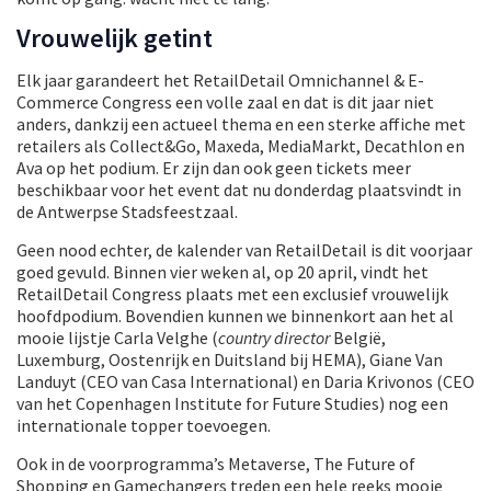
Vrouwelijk getint
Elk jaar garandeert het RetailDetail Omnichannel & E-
Commerce Congress een volle zaal en dat is dit jaar niet
anders, dankzij een actueel thema en een sterke affiche met
retailers als Collect&Go, Maxeda, MediaMarkt, Decathlon en
Ava op het podium. Er zijn dan ook geen tickets meer
beschikbaar voor het event dat nu donderdag plaatsvindt in
de Antwerpse Stadsfeestzaal.
Geen nood echter, de kalender van RetailDetail is dit voorjaar
goed gevuld. Binnen vier weken al, op 20 april, vindt het
RetailDetail Congress plaats met een exclusief vrouwelijk
hoofdpodium. Bovendien kunnen we binnenkort aan het al
mooie lijstje Carla Velghe (
country director
België,
Luxemburg, Oostenrijk en Duitsland bij HEMA), Giane Van
Landuyt (CEO van Casa International) en Daria Krivonos (CEO
van het Copenhagen Institute for Future Studies) nog een
internationale topper toevoegen.
Ook in de voorprogramma’s Metaverse, The Future of
Shopping en Gamechangers treden een hele reeks mooie