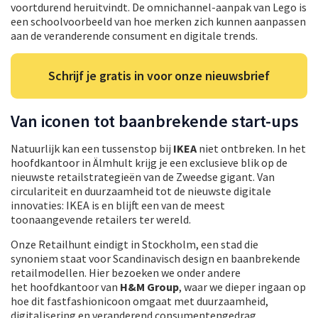
voortdurend heruitvindt. De omnichannel-aanpak van Lego is
een schoolvoorbeeld van hoe merken zich kunnen aanpassen
aan de veranderende consument en digitale trends.
Schrijf je gratis in voor onze nieuwsbrief
Van iconen tot baanbrekende start-ups
Natuurlijk kan een tussenstop bij
IKEA
niet ontbreken. In het
hoofdkantoor in Älmhult krijg je een exclusieve blik op de
nieuwste retailstrategieën van de Zweedse gigant. Van
circulariteit en duurzaamheid tot de nieuwste digitale
innovaties: IKEA is en blijft een van de meest
toonaangevende retailers ter wereld.
Onze Retailhunt eindigt in Stockholm, een stad die
synoniem staat voor Scandinavisch design en baanbrekende
retailmodellen. Hier bezoeken we onder andere
het hoofdkantoor van
H&M Group
, waar we dieper ingaan op
hoe dit fastfashionicoon omgaat met duurzaamheid,
digitalisering en veranderend consumentengedrag.