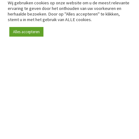
Wij gebruiken cookies op onze website om u de meest relevante
ervaring te geven door het onthouden van uw voorkeuren en
herhaalde bezoeken. Door op "Alles accepteren" te klikken,
stemt u in met het gebruik van ALLE cookies.
Alles accepteren
Sinds 2009 is RetailDetail hét toonaangevende B2B-
platform voor retail in Europa.
Als "100% trusted medium" en sterke retailcommunity biedt
RetailDetail professionals dagelijks betrouwbaar nieuws,
scherpe inzichten en relevante analyses uit de sector.
Daarnaast brengt RetailDetail de markt samen via
inspirerende events en exclusieve retailtours, waar