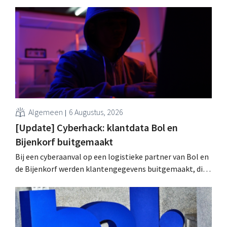
brillenketen Ace & Tate klanten gewaarschuwd voor een
datalek. Financiële gegevens, gebruikersnamen en
wachtwoorden zijn niet getroffen.
Algemeen
6 Augustus, 2026
[Update] Cyberhack: klantdata Bol en
Bijenkorf buitgemaakt
Bij een cyberaanval op een logistieke partner van Bol en
de Bijenkorf werden klantengegevens buitgemaakt, die
intussen al te koop worden aangeboden op het dark web.
De retailers roepen klanten op alert te zijn voor
phishing.