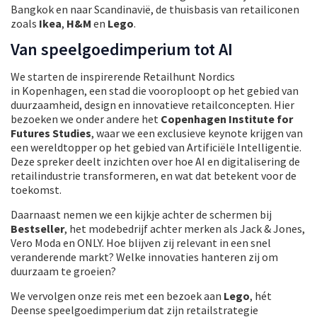
Bangkok en naar Scandinavië, de thuisbasis van retailiconen
zoals
Ikea
,
H&M
en
Lego
.
Van speelgoedimperium tot AI
We starten de inspirerende Retailhunt Nordics
in Kopenhagen, een stad die vooroploopt op het gebied van
duurzaamheid, design en innovatieve retailconcepten. Hier
bezoeken we onder andere het
Copenhagen Institute for
Futures Studies
, waar we een exclusieve keynote krijgen van
een wereldtopper op het gebied van Artificiële Intelligentie.
Deze spreker deelt inzichten over hoe AI en digitalisering de
retailindustrie transformeren, en wat dat betekent voor de
toekomst.
Daarnaast nemen we een kijkje achter de schermen bij
Bestseller
, het modebedrijf achter merken als Jack & Jones,
Vero Moda en ONLY. Hoe blijven zij relevant in een snel
veranderende markt? Welke innovaties hanteren zij om
duurzaam te groeien?
We vervolgen onze reis met een bezoek aan
Lego
, hét
Deense speelgoedimperium dat zijn retailstrategie