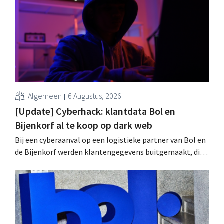
Algemeen
6 Augustus, 2026
[Update] Cyberhack: klantdata Bol en
Bijenkorf al te koop op dark web
Bij een cyberaanval op een logistieke partner van Bol en
de Bijenkorf werden klantengegevens buitgemaakt, die
intussen al te koop worden aangeboden op het dark web.
De retailers roepen klanten op alert te zijn voor
phishing.