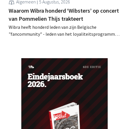
Algemeen
5 Augustus, 2026
Waarom Wibra honderd ‘Wibsters’ op concert
van Pommelien Thijs trakteert
Wibra heeft honderd leden van zijn Belgische
"fancommunity" - leden van het loyaliteitsprogramma -
uitgenodigd voor een concert van Pommelien Thijs op
de Lokerse Feesten. Met de actie wilde de discountketen
haar trouwste klanten bedanken en tegelijk tonen dat
ook een prijsvechter een heuse merkcommunity kan
uitbouwen.