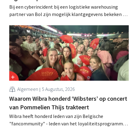
Bij een cyberincident bij een logistieke warehousing
partner van Bol zijn mogelijk klantgegevens bekeken of
buitgemaakt. Het gaat om hetzelfde bedrijf als dat
waarvoor de Bijenkorf ook al waarschuwde.
Algemeen
5 Augustus, 2026
Waarom Wibra honderd ‘Wibsters’ op concert
van Pommelien Thijs trakteert
Wibra heeft honderd leden van zijn Belgische
"fancommunity" - leden van het loyaliteitsprogramma -
uitgenodigd voor een concert van Pommelien Thijs op