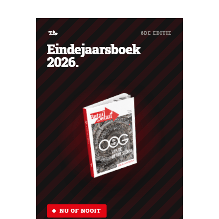
de Lokerse Feesten. Met de actie wilde de discountketen
haar trouwste klanten bedanken en tegelijk tonen dat
ook een prijsvechter een heuse merkcommunity kan
uitbouwen.