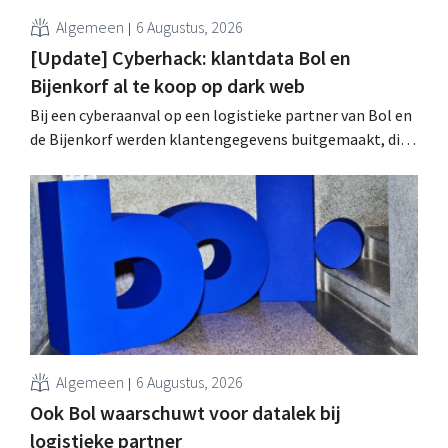
Algemeen
6 Augustus, 2026
[Update] Cyberhack: klantdata Bol en
Bijenkorf al te koop op dark web
Bij een cyberaanval op een logistieke partner van Bol en
de Bijenkorf werden klantengegevens buitgemaakt, die
intussen al te koop worden aangeboden op het dark web.
De retailers roepen klanten op alert te zijn voor
phishing.
Algemeen
6 Augustus, 2026
Ook Bol waarschuwt voor datalek bij
logistieke partner