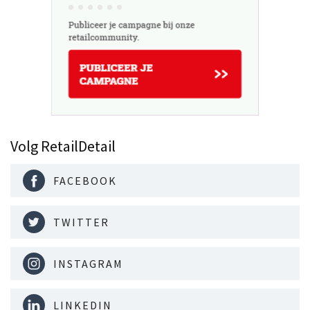
Volg RetailDetail
FACEBOOK
TWITTER
INSTAGRAM
LINKEDIN