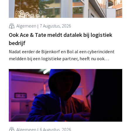
Algemeen
7 Augustus, 2026
Ook Ace & Tate meldt datalek bij logistiek
bedrijf
Nadat eerder de Bijenkorf en Bol al een cyberincident
meldden bij een logistieke partner, heeft nu ook
brillenketen Ace & Tate klanten gewaarschuwd voor een
datalek. Financiële gegevens, gebruikersnamen en
wachtwoorden zijn niet getroffen.
Algemeen
6 Augustus, 2026