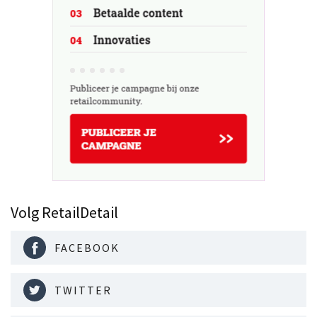
Volg RetailDetail
FACEBOOK
TWITTER