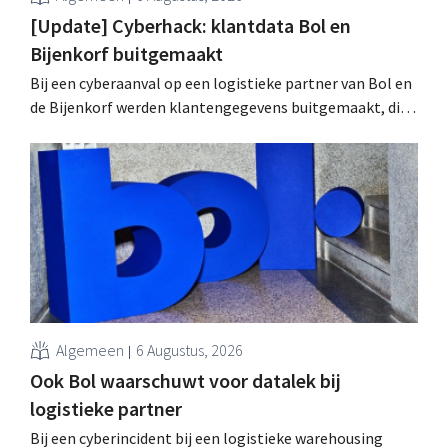
[Update] Cyberhack: klantdata Bol en
Bijenkorf buitgemaakt
Bij een cyberaanval op een logistieke partner van Bol en
de Bijenkorf werden klantengegevens buitgemaakt, die
intussen al te koop worden aangeboden op het dark web.
De retailers roepen klanten op alert te zijn voor
phishing.
Algemeen
6 Augustus, 2026
Ook Bol waarschuwt voor datalek bij
logistieke partner
Bij een cyberincident bij een logistieke warehousing