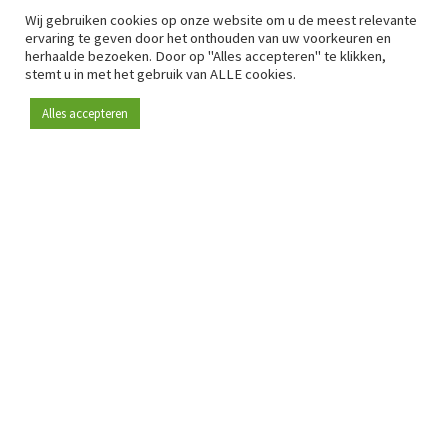
Wij gebruiken cookies op onze website om u de meest relevante
ervaring te geven door het onthouden van uw voorkeuren en
herhaalde bezoeken. Door op "Alles accepteren" te klikken,
stemt u in met het gebruik van ALLE cookies.
Alles accepteren
Sinds 2009 is RetailDetail hét toonaangevende B2B-
platform voor retail in Europa.
Als "100% trusted medium" en sterke retailcommunity biedt
RetailDetail professionals dagelijks betrouwbaar nieuws,
scherpe inzichten en relevante analyses uit de sector.
Daarnaast brengt RetailDetail de markt samen via
inspirerende events en exclusieve retailtours, waar