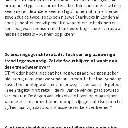
om aparte types consumenten, dezelfde consument wil één
keer snel en de andere keer rustig struinen. Slimme merken
geven dus de twee, zoals een nieuwe Starbucks in Londen al
doet: je hebt er een zitgedeelte waar obers je bedienen en
een toog waar mensen snel hun bestelling – die ze via app al
hebben betaald – kunnen oppikken.”
De ervaringsgerichte retail is toch een erg aanwezige
trend tegenwoordig. Zal die focus blijven of waait ook
deze trend weer over?
C.T.: “Ik denk echt niet dat het nog weggaat, we gaan zeker
niet terug naar waar we vandaan komen. Er bestaat vandaag
zoveel technologie die niet meer weg te denken is. Ik geloof
in een ‘digital first retail’: de rol van de winkel gaat sowieso
veranderen. De dagen van winkels die lijken op magazijnen
waar je als consument binnenloopt, zijn geteld. Over tien tot
vijftien jaar zijn dat soort klassieke winkels verdwenen.”
Kan je voorbeelden geven van retailers die volgens jou