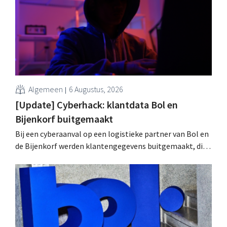
wachtwoorden zijn niet getroffen.
Algemeen
6 Augustus, 2026
[Update] Cyberhack: klantdata Bol en
Bijenkorf buitgemaakt
Bij een cyberaanval op een logistieke partner van Bol en
de Bijenkorf werden klantengegevens buitgemaakt, die
intussen al te koop worden aangeboden op het dark web.
De retailers roepen klanten op alert te zijn voor
phishing.