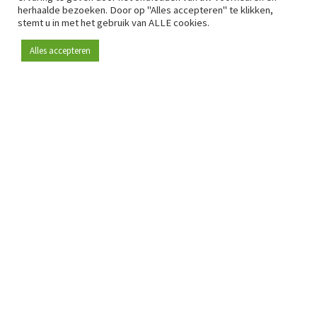
herhaalde bezoeken. Door op "Alles accepteren" te klikken,
stemt u in met het gebruik van ALLE cookies.
Alles accepteren
Sinds 2009 is RetailDetail hét toonaangevende B2B-
platform voor retail in Europa.
Als "100% trusted medium" en sterke retailcommunity biedt
RetailDetail professionals dagelijks betrouwbaar nieuws,
scherpe inzichten en relevante analyses uit de sector.
Daarnaast brengt RetailDetail de markt samen via
inspirerende events en exclusieve retailtours, waar
kennisdeling, netwerking en innovatie centraal staan.