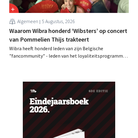
Algemeen
5 Augustus, 2026
Waarom Wibra honderd ‘Wibsters’ op concert
van Pommelien Thijs trakteert
Wibra heeft honderd leden van zijn Belgische
"fancommunity" - leden van het loyaliteitsprogramma -
uitgenodigd voor een concert van Pommelien Thijs op
de Lokerse Feesten. Met de actie wilde de discountketen
haar trouwste klanten bedanken en tegelijk tonen dat
ook een prijsvechter een heuse merkcommunity kan
uitbouwen.