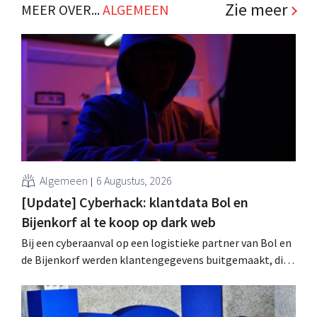
Zie meer
MEER OVER...
ALGEMEEN
Algemeen
6 Augustus, 2026
[Update] Cyberhack: klantdata Bol en
Bijenkorf al te koop op dark web
Bij een cyberaanval op een logistieke partner van Bol en
de Bijenkorf werden klantengegevens buitgemaakt, die
intussen al te koop worden aangeboden op het dark web.
De retailers roepen klanten op alert te zijn voor
phishing.