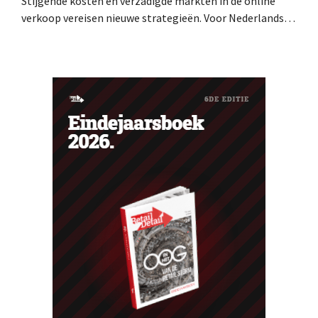
Stijgende kosten en verzadigde markten in de online
verkoop vereisen nieuwe strategieën. Voor Nederlandse
verkopers is het doel daarom duidelijk: ze moeten hun
omzet verhogen zonder dat dit veel extra werk met zich
meebrengt. De oplossing: snel en eenvoudig nieuwe
verkoopkanalen openen en internationale groei
realiseren – met Kaufland Global...