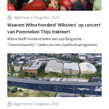
Algemeen
5 Augustus, 2026
Waarom Wibra honderd ‘Wibsters’ op concert
van Pommelien Thijs trakteert
Wibra heeft honderd leden van zijn Belgische
"fancommunity" - leden van het loyaliteitsprogramma -
uitgenodigd voor een concert van Pommelien Thijs op
de Lokerse Feesten. Met de actie wilde de discountketen
haar trouwste klanten bedanken en tegelijk tonen dat
ook een prijsvechter een heuse merkcommunity kan
uitbouwen.
Algemeen
5 Augustus, 2026