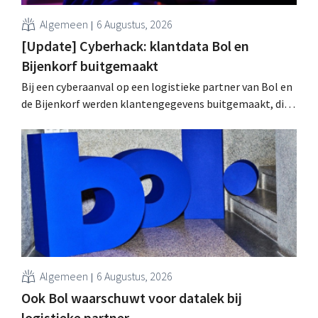
Algemeen
6 Augustus, 2026
[Update] Cyberhack: klantdata Bol en
Bijenkorf buitgemaakt
Bij een cyberaanval op een logistieke partner van Bol en
de Bijenkorf werden klantengegevens buitgemaakt, die
intussen al te koop worden aangeboden op het dark web.
De retailers roepen klanten op alert te zijn voor
phishing.
Algemeen
6 Augustus, 2026
Ook Bol waarschuwt voor datalek bij
logistieke partner