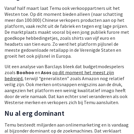
Vanaf half maart laat Temu ook verkooppartners uit het
Westen toe. Op dit moment bieden alleen (naar schatting
meer dan 100.000) Chinese verkopers producten aan op het
platform, vaak recht uit de fabriek en tegen erg lage prijzen.
De marktplaats maakt vooral bij een jong publiek furore met
goedkope hebbedingetjes, zoals shirts van vijf euro en
headsets van tien euro. Zo werd het platform pijlsnel de
meeste gedownloade retailapp in de Verenigde Staten en
groeit het ook pijlsnel in Europa.
Uit een analyse van Barclays bleek dat budgetmodespelers
zoals
Boohoo
en
Asos
op dit moment het meest zijn
bedreigd
, terwijl “generalisten” zoals Amazon nog relatief
veilig zijn. Ook merken ontsnappen enigszins aan de druk,
aangezien het platform een weinig kwalitatief imago heeft
door de vele namaak. Dat kan echter snel veranderen als ook
Westerse merken en verkopers zich bij Temu aansluiten.
Nu al erg dominant
Temu besteedt miljarden aan onlinemarketing en is vandaag
al bijzonder dominant op de zoekmachines. Dat verklaart