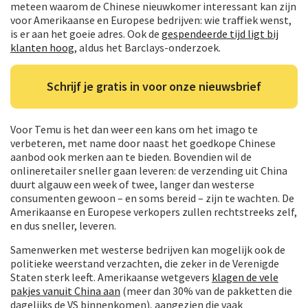
meteen waarom de Chinese nieuwkomer interessant kan zijn
voor Amerikaanse en Europese bedrijven: wie traffiek wenst,
is er aan het goeie adres. Ook de
gespendeerde tijd ligt bij
klanten hoog
, aldus het Barclays-onderzoek.
Schrijf je gratis in voor onze nieuwsbrief
Voor Temu is het dan weer een kans om het imago te
verbeteren, met name door naast het goedkope Chinese
aanbod ook merken aan te bieden. Bovendien wil de
onlineretailer sneller gaan leveren: de verzending uit China
duurt algauw een week of twee, langer dan westerse
consumenten gewoon – en soms bereid – zijn te wachten. De
Amerikaanse en Europese verkopers zullen rechtstreeks zelf,
en dus sneller, leveren.
Samenwerken met westerse bedrijven kan mogelijk ook de
politieke weerstand verzachten, die zeker in de Verenigde
Staten sterk leeft. Amerikaanse wetgevers
klagen de vele
pakjes vanuit China aan
(meer dan 30% van de pakketten die
dagelijks de VS binnenkomen), aangezien die vaak