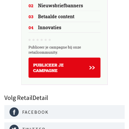
Volg RetailDetail
FACEBOOK