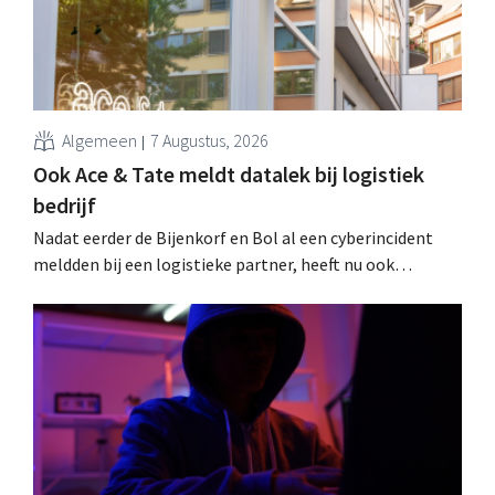
Algemeen
7 Augustus, 2026
Ook Ace & Tate meldt datalek bij logistiek
bedrijf
Nadat eerder de Bijenkorf en Bol al een cyberincident
meldden bij een logistieke partner, heeft nu ook
brillenketen Ace & Tate klanten gewaarschuwd voor een
datalek. Financiële gegevens, gebruikersnamen en
wachtwoorden zijn niet getroffen.