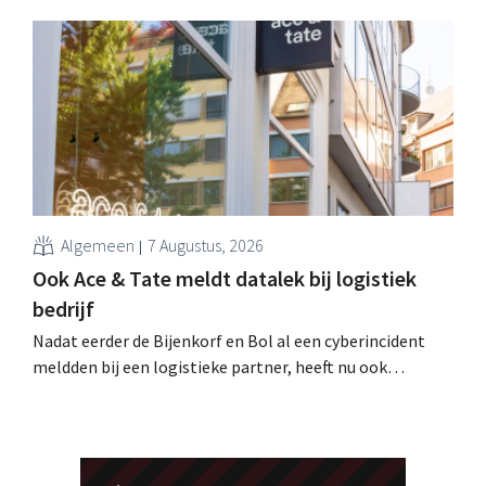
logistiek dienstverlener Ceva Logistics: wie nu iets
bestelt, ontvangt de producten pas vanaf 4 september.
Algemeen
7 Augustus, 2026
Ook Ace & Tate meldt datalek bij logistiek
bedrijf
Nadat eerder de Bijenkorf en Bol al een cyberincident
meldden bij een logistieke partner, heeft nu ook
brillenketen Ace & Tate klanten gewaarschuwd voor een
datalek. Financiële gegevens, gebruikersnamen en
wachtwoorden zijn niet getroffen.