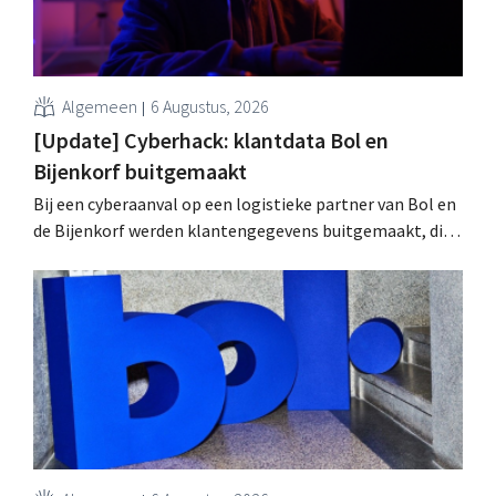
Algemeen
6 Augustus, 2026
[Update] Cyberhack: klantdata Bol en
Bijenkorf buitgemaakt
Bij een cyberaanval op een logistieke partner van Bol en
de Bijenkorf werden klantengegevens buitgemaakt, die
intussen al te koop worden aangeboden op het dark web.
De retailers roepen klanten op alert te zijn voor
phishing.