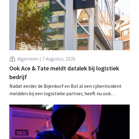
Algemeen
7 Augustus, 2026
Ook Ace & Tate meldt datalek bij logistiek
bedrijf
Nadat eerder de Bijenkorf en Bol al een cyberincident
meldden bij een logistieke partner, heeft nu ook
brillenketen Ace & Tate klanten gewaarschuwd voor een
datalek. Financiële gegevens, gebruikersnamen en
wachtwoorden zijn niet getroffen.