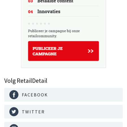
Volg RetailDetail
FACEBOOK
TWITTER