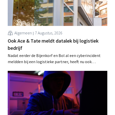
Algemeen
7 Augustus, 2026
Ook Ace & Tate meldt datalek bij logistiek
bedrijf
Nadat eerder de Bijenkorf en Bol al een cyberincident
meldden bij een logistieke partner, heeft nu ook
brillenketen Ace & Tate klanten gewaarschuwd voor een
datalek. Financiële gegevens, gebruikersnamen en
wachtwoorden zijn niet getroffen.