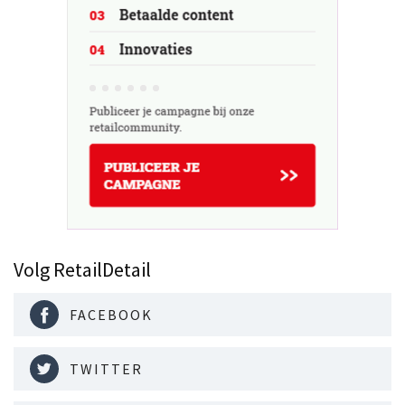
Volg RetailDetail
FACEBOOK
TWITTER