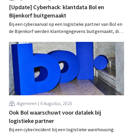
[Update] Cyberhack: klantdata Bol en
Bijenkorf buitgemaakt
Bij een cyberaanval op een logistieke partner van Bol en
de Bijenkorf werden klantengegevens buitgemaakt, die
intussen al te koop worden aangeboden op het dark web.
De retailers roepen klanten op alert te zijn voor
phishing.
Algemeen
6 Augustus, 2026
Ook Bol waarschuwt voor datalek bij
logistieke partner
Bij een cyberincident bij een logistieke warehousing