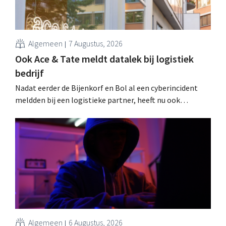
Algemeen
7 Augustus, 2026
Ook Ace & Tate meldt datalek bij logistiek
bedrijf
Nadat eerder de Bijenkorf en Bol al een cyberincident
meldden bij een logistieke partner, heeft nu ook
brillenketen Ace & Tate klanten gewaarschuwd voor een
datalek. Financiële gegevens, gebruikersnamen en
wachtwoorden zijn niet getroffen.
Algemeen
6 Augustus, 2026