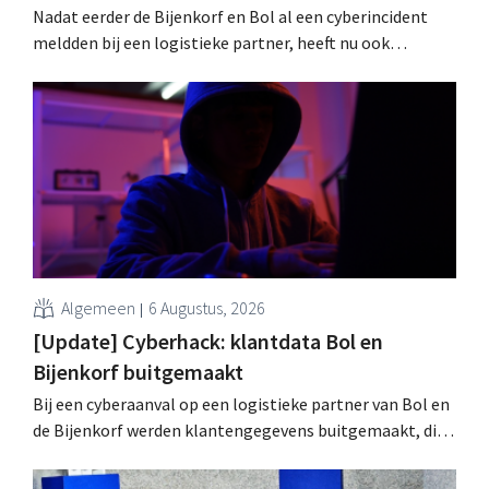
Nadat eerder de Bijenkorf en Bol al een cyberincident
meldden bij een logistieke partner, heeft nu ook
brillenketen Ace & Tate klanten gewaarschuwd voor een
datalek. Financiële gegevens, gebruikersnamen en
wachtwoorden zijn niet getroffen.
Algemeen
6 Augustus, 2026
[Update] Cyberhack: klantdata Bol en
Bijenkorf buitgemaakt
Bij een cyberaanval op een logistieke partner van Bol en
de Bijenkorf werden klantengegevens buitgemaakt, die
intussen al te koop worden aangeboden op het dark web.
De retailers roepen klanten op alert te zijn voor