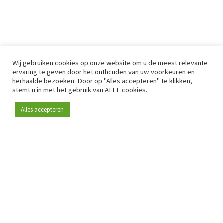
Wij gebruiken cookies op onze website om u de meest relevante
ervaring te geven door het onthouden van uw voorkeuren en
herhaalde bezoeken. Door op "Alles accepteren" te klikken,
stemt u in met het gebruik van ALLE cookies.
Alles accepteren
Sinds 2009 is RetailDetail hét toonaangevende B2B-
platform voor retail in Europa.
Als "100% trusted medium" en sterke retailcommunity biedt