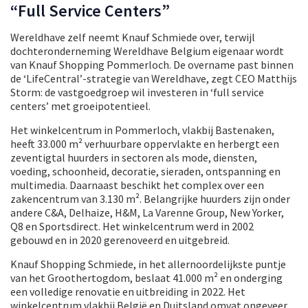
“Full Service Centers”
Wereldhave zelf neemt Knauf Schmiede over, terwijl
dochteronderneming Wereldhave Belgium eigenaar wordt
van Knauf Shopping Pommerloch. De overname past binnen
de ‘LifeCentral’-strategie van Wereldhave, zegt CEO Matthijs
Storm: de vastgoedgroep wil investeren in ‘full service
centers’ met groeipotentieel.
Het winkelcentrum in Pommerloch, vlakbij Bastenaken,
heeft 33.000 m² verhuurbare oppervlakte en herbergt een
zeventigtal huurders in sectoren als mode, diensten,
voeding, schoonheid, decoratie, sieraden, ontspanning en
multimedia. Daarnaast beschikt het complex over een
zakencentrum van 3.130 m². Belangrijke huurders zijn onder
andere C&A, Delhaize, H&M, La Varenne Group, New Yorker,
Q8 en Sportsdirect. Het winkelcentrum werd in 2002
gebouwd en in 2020 gerenoveerd en uitgebreid.
Knauf Shopping Schmiede, in het allernoordelijkste puntje
van het Groothertogdom, beslaat 41.000 m² en onderging
een volledige renovatie en uitbreiding in 2022. Het
winkelcentrum vlakbij België en Duitsland omvat ongeveer