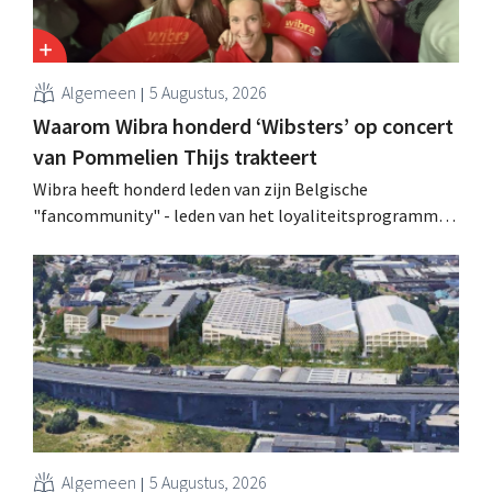
Algemeen
5 Augustus, 2026
Waarom Wibra honderd ‘Wibsters’ op concert
van Pommelien Thijs trakteert
Wibra heeft honderd leden van zijn Belgische
"fancommunity" - leden van het loyaliteitsprogramma -
uitgenodigd voor een concert van Pommelien Thijs op
de Lokerse Feesten. Met de actie wilde de discountketen
haar trouwste klanten bedanken en tegelijk tonen dat
ook een prijsvechter een heuse merkcommunity kan
uitbouwen.
Algemeen
5 Augustus, 2026