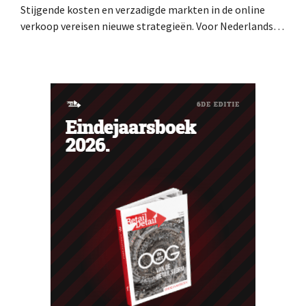
Stijgende kosten en verzadigde markten in de online
verkoop vereisen nieuwe strategieën. Voor Nederlandse
verkopers is het doel daarom duidelijk: ze moeten hun
omzet verhogen zonder dat dit veel extra werk met zich
meebrengt. De oplossing: snel en eenvoudig nieuwe
verkoopkanalen openen en internationale groei
realiseren – met Kaufland Global...