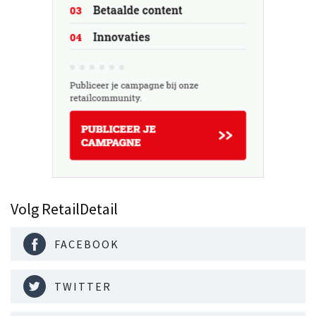
Volg RetailDetail
FACEBOOK
TWITTER