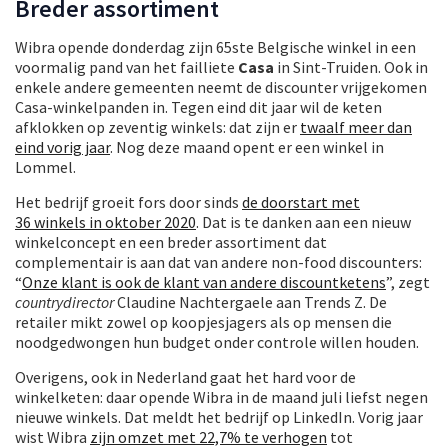
Breder assortiment
Wibra opende donderdag zijn 65ste Belgische winkel in een
voormalig pand van het failliete
Casa
in Sint-Truiden. Ook in
enkele andere gemeenten neemt de discounter vrijgekomen
Casa-winkelpanden in. Tegen eind dit jaar wil de keten
afklokken op zeventig winkels: dat zijn er
twaalf meer dan
eind vorig jaar
. Nog deze maand opent er een winkel in
Lommel.
Het bedrijf groeit fors door sinds
de doorstart met
36 winkels in oktober 2020
. Dat is te danken aan een nieuw
winkelconcept en een breder assortiment dat
complementair is aan dat van andere non-food discounters:
“
Onze klant is ook de klant van andere discountketens
”, zegt
countrydirector
Claudine Nachtergaele aan Trends Z. De
retailer mikt zowel op koopjesjagers als op mensen die
noodgedwongen hun budget onder controle willen houden.
Overigens, ook in Nederland gaat het hard voor de
winkelketen: daar opende Wibra in de maand juli liefst negen
nieuwe winkels. Dat meldt het bedrijf op LinkedIn. Vorig jaar
wist Wibra
zijn omzet met 22,7% te verhogen
tot