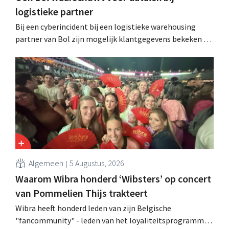
logistieke partner
Bij een cyberincident bij een logistieke warehousing
partner van Bol zijn mogelijk klantgegevens bekeken of
buitgemaakt. Het gaat om hetzelfde bedrijf als dat
waarvoor de Bijenkorf ook al waarschuwde.
Algemeen
5 Augustus, 2026
Waarom Wibra honderd ‘Wibsters’ op concert
van Pommelien Thijs trakteert
Wibra heeft honderd leden van zijn Belgische
"fancommunity" - leden van het loyaliteitsprogramma -