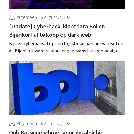
Algemeen
6 Augustus, 2026
[Update] Cyberhack: klantdata Bol en
Bijenkorf al te koop op dark web
Bij een cyberaanval op een logistieke partner van Bol en
de Bijenkorf werden klantengegevens buitgemaakt, die
intussen al te koop worden aangeboden op het dark web.
De retailers roepen klanten op alert te zijn voor
phishing.
Algemeen
6 Augustus, 2026
Ook Bol waarschuwt voor datalek bij