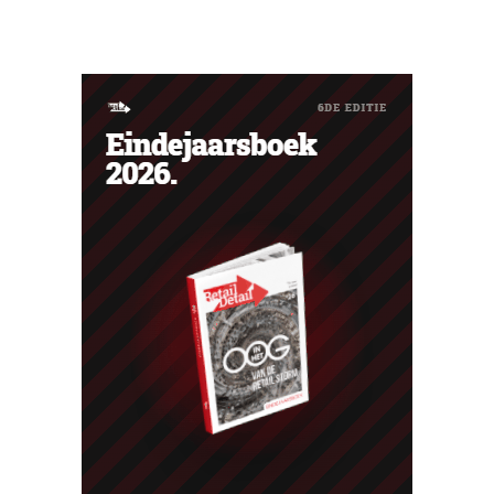
uitgenodigd voor een concert van Pommelien Thijs op
de Lokerse Feesten. Met de actie wilde de discountketen
haar trouwste klanten bedanken en tegelijk tonen dat
ook een prijsvechter een heuse merkcommunity kan
uitbouwen.