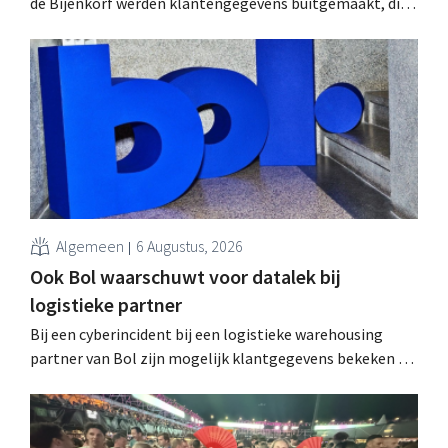
de Bijenkorf werden klantengegevens buitgemaakt, die
intussen al te koop worden aangeboden op het dark web.
De retailers roepen klanten op alert te zijn voor
phishing.
Algemeen
6 Augustus, 2026
Ook Bol waarschuwt voor datalek bij
logistieke partner
Bij een cyberincident bij een logistieke warehousing
partner van Bol zijn mogelijk klantgegevens bekeken of
buitgemaakt. Het gaat om hetzelfde bedrijf als dat
waarvoor de Bijenkorf ook al waarschuwde.