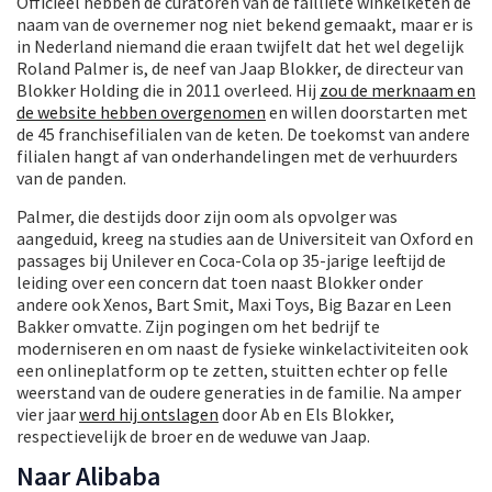
Officieel hebben de curatoren van de failliete winkelketen de
naam van de overnemer nog niet bekend gemaakt, maar er is
in Nederland niemand die eraan twijfelt dat het wel degelijk
Roland Palmer is, de neef van Jaap Blokker, de directeur van
Blokker Holding die in 2011 overleed. Hij
zou de merknaam en
de website hebben overgenomen
en willen doorstarten met
de 45 franchisefilialen van de keten. De toekomst van andere
filialen hangt af van onderhandelingen met de verhuurders
van de panden.
Palmer, die destijds door zijn oom als opvolger was
aangeduid, kreeg na studies aan de Universiteit van Oxford en
passages bij Unilever en Coca-Cola op 35-jarige leeftijd de
leiding over een concern dat toen naast Blokker onder
andere ook Xenos, Bart Smit, Maxi Toys, Big Bazar en Leen
Bakker omvatte. Zijn pogingen om het bedrijf te
moderniseren en om naast de fysieke winkelactiviteiten ook
een onlineplatform op te zetten, stuitten echter op felle
weerstand van de oudere generaties in de familie. Na amper
vier jaar
werd hij ontslagen
door Ab en Els Blokker,
respectievelijk de broer en de weduwe van Jaap.
Naar Alibaba