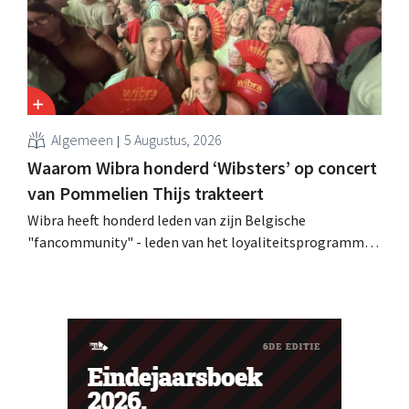
Algemeen
5 Augustus, 2026
Waarom Wibra honderd ‘Wibsters’ op concert
van Pommelien Thijs trakteert
Wibra heeft honderd leden van zijn Belgische
"fancommunity" - leden van het loyaliteitsprogramma -
uitgenodigd voor een concert van Pommelien Thijs op
de Lokerse Feesten. Met de actie wilde de discountketen
haar trouwste klanten bedanken en tegelijk tonen dat
ook een prijsvechter een heuse merkcommunity kan
uitbouwen.