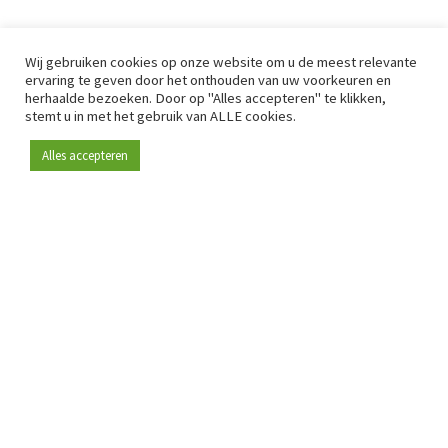
Wij gebruiken cookies op onze website om u de meest relevante
ervaring te geven door het onthouden van uw voorkeuren en
herhaalde bezoeken. Door op "Alles accepteren" te klikken,
stemt u in met het gebruik van ALLE cookies.
Alles accepteren
Sinds 2009 is RetailDetail hét toonaangevende B2B-
platform voor retail in Europa.
Als "100% trusted medium" en sterke retailcommunity biedt
RetailDetail professionals dagelijks betrouwbaar nieuws,
scherpe inzichten en relevante analyses uit de sector.