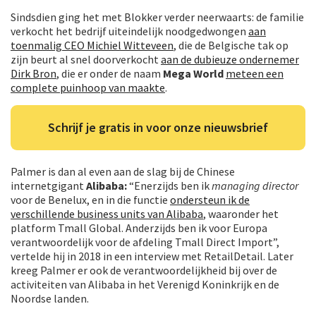
Sindsdien ging het met Blokker verder neerwaarts: de familie
verkocht het bedrijf uiteindelijk noodgedwongen
aan
toenmalig CEO Michiel Witteveen
, die de Belgische tak op
zijn beurt al snel doorverkocht
aan de dubieuze ondernemer
Dirk Bron
, die er onder de naam
Mega World
meteen een
complete puinhoop van maakte
.
Schrijf je gratis in voor onze nieuwsbrief
Palmer is dan al even aan de slag bij de Chinese
internetgigant
Alibaba:
“Enerzijds ben ik
managing director
voor de Benelux, en in die functie
ondersteun ik de
verschillende business units van Alibaba
, waaronder het
platform Tmall Global. Anderzijds ben ik voor Europa
verantwoordelijk voor de afdeling Tmall Direct Import”,
vertelde hij in 2018 in een interview met RetailDetail. Later
kreeg Palmer er ook de verantwoordelijkheid bij over de
activiteiten van Alibaba in het Verenigd Koninkrijk en de
Noordse landen.