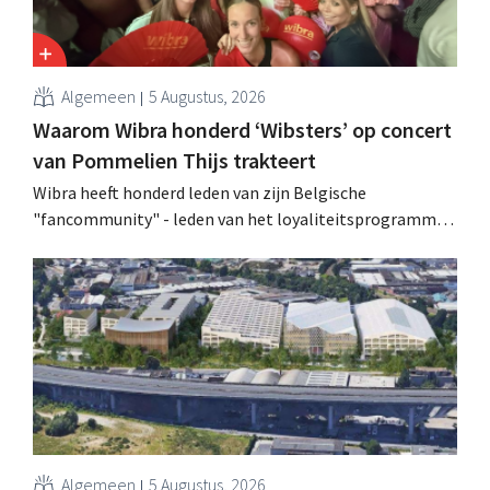
Algemeen
5 Augustus, 2026
Waarom Wibra honderd ‘Wibsters’ op concert
van Pommelien Thijs trakteert
Wibra heeft honderd leden van zijn Belgische
"fancommunity" - leden van het loyaliteitsprogramma -
uitgenodigd voor een concert van Pommelien Thijs op
de Lokerse Feesten. Met de actie wilde de discountketen
haar trouwste klanten bedanken en tegelijk tonen dat
ook een prijsvechter een heuse merkcommunity kan
uitbouwen.
Algemeen
5 Augustus, 2026