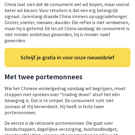
China laat zien dat de consument wel wil kopen, maar vooral
beter wil kiezen. Voor retailers is dat een erg belangrijk
signaal. Jarenlang draaide China immers op upgradehonger.
Groter, sneller, nieuwer, duurder. Die reflex is niet verdwenen,
maar hij is getemd. Dé les uit China vandaag: de consument is
niet minder ambitieus geworden, hij is minder naïef
geworden.
Schrijf je gratis in voor onze nieuwsbrief
Met twee portemonnees
Wie het Chinese winkelgedrag vandaag wil begrijpen, moet
stoppen met spreken over “trading down” alsof het één
beweging is. Dat is te simpel. De consument ruilt niet
zomaar af. Hij herverdeelt. Hij heeft in feite twee
portemonnees.
De eerste is de rationele portemonnee. Die gaat over
boodschappen, dagelijkse verzorging, huishoudbudget,
standaardkleding, vervoer, abonnementen en alles wat