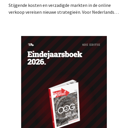
Stijgende kosten en verzadigde markten in de online
verkoop vereisen nieuwe strategieën. Voor Nederlandse
verkopers is het doel daarom duidelijk: ze moeten hun
omzet verhogen zonder dat dit veel extra werk met zich
meebrengt. De oplossing: snel en eenvoudig nieuwe
verkoopkanalen openen en internationale groei
realiseren – met Kaufland Global...