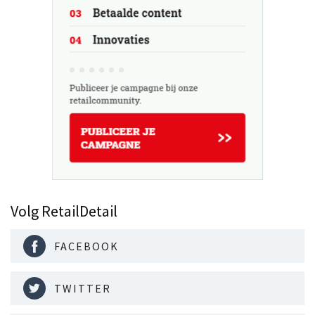
Volg RetailDetail
FACEBOOK
TWITTER