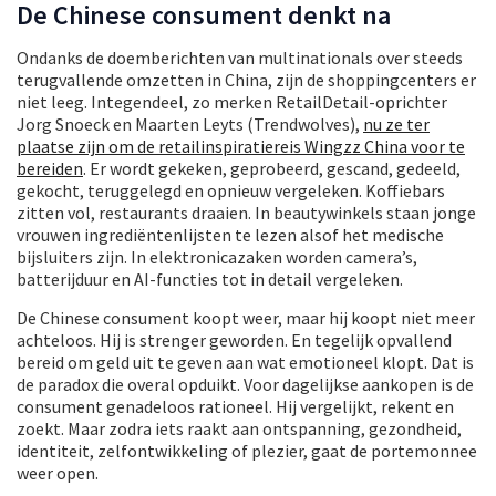
De Chinese consument denkt na
Ondanks de doemberichten van multinationals over steeds
terugvallende omzetten in China, zijn de shoppingcenters er
niet leeg. Integendeel, zo merken RetailDetail-oprichter
Jorg Snoeck en Maarten Leyts (Trendwolves),
nu ze ter
plaatse zijn om de retailinspiratiereis Wingzz China voor te
bereiden
. Er wordt gekeken, geprobeerd, gescand, gedeeld,
gekocht, teruggelegd en opnieuw vergeleken. Koffiebars
zitten vol, restaurants draaien. In beautywinkels staan jonge
vrouwen ingrediëntenlijsten te lezen alsof het medische
bijsluiters zijn. In elektronicazaken worden camera’s,
batterijduur en AI-functies tot in detail vergeleken.
De Chinese consument koopt weer, maar hij koopt niet meer
achteloos. Hij is strenger geworden. En tegelijk opvallend
bereid om geld uit te geven aan wat emotioneel klopt. Dat is
de paradox die overal opduikt. Voor dagelijkse aankopen is de
consument genadeloos rationeel. Hij vergelijkt, rekent en
zoekt. Maar zodra iets raakt aan ontspanning, gezondheid,
identiteit, zelfontwikkeling of plezier, gaat de portemonnee
weer open.