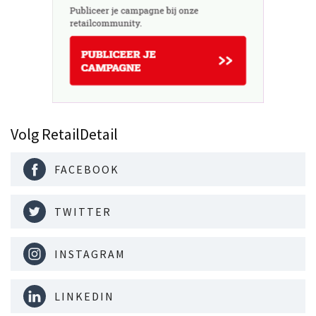
Volg RetailDetail
FACEBOOK
TWITTER
INSTAGRAM
LINKEDIN