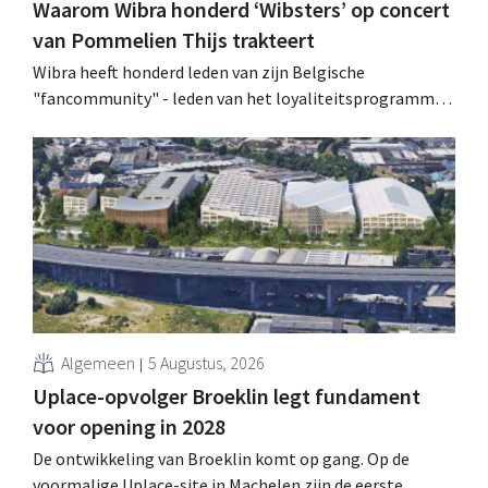
Waarom Wibra honderd ‘Wibsters’ op concert
van Pommelien Thijs trakteert
Wibra heeft honderd leden van zijn Belgische
"fancommunity" - leden van het loyaliteitsprogramma -
uitgenodigd voor een concert van Pommelien Thijs op
de Lokerse Feesten. Met de actie wilde de discountketen
haar trouwste klanten bedanken en tegelijk tonen dat
ook een prijsvechter een heuse merkcommunity kan
uitbouwen.
Algemeen
5 Augustus, 2026
Uplace-opvolger Broeklin legt fundament
voor opening in 2028
De ontwikkeling van Broeklin komt op gang. Op de
voormalige Uplace-site in Machelen zijn de eerste