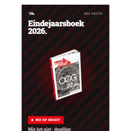
meebrengt. De oplossing: snel en eenvoudig nieuwe
verkoopkanalen openen en internationale groei
realiseren – met Kaufland Global...