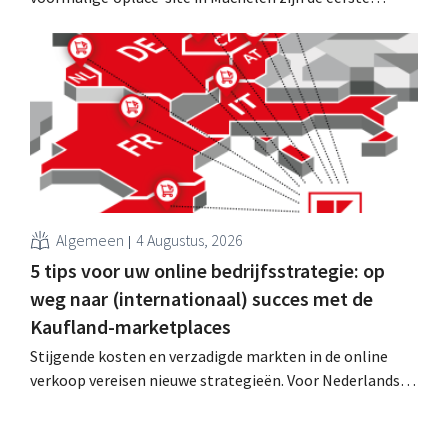
grondwerken begonnen. Later dit jaar moet ook de
eigenlijke bouw starten, met een geplande opening in
2028.
Algemeen
4 Augustus, 2026
5 tips voor uw online bedrijfsstrategie: op
weg naar (internationaal) succes met de
Kaufland-marketplaces
Stijgende kosten en verzadigde markten in de online
verkoop vereisen nieuwe strategieën. Voor Nederlandse
verkopers is het doel daarom duidelijk: ze moeten hun
omzet verhogen zonder dat dit veel extra werk met zich