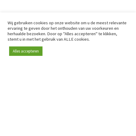
Wij gebruiken cookies op onze website om u de meest relevante
ervaring te geven door het onthouden van uw voorkeuren en
herhaalde bezoeken. Door op "Alles accepteren" te klikken,
stemt u in met het gebruik van ALLE cookies.
Alles accepteren
Sinds 2009 is RetailDetail hét toonaangevende B2B-
platform voor retail in Europa.
Als "100% trusted medium" en sterke retailcommunity biedt
RetailDetail professionals dagelijks betrouwbaar nieuws,
scherpe inzichten en relevante analyses uit de sector.