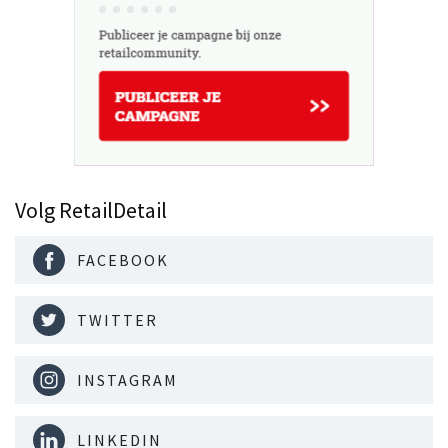
Volg RetailDetail
FACEBOOK
TWITTER
INSTAGRAM
LINKEDIN