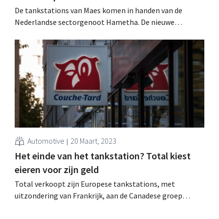
De tankstations van Maes komen in handen van de
Nederlandse sectorgenoot Hametha. De nieuwe
eigenaar wil nu ook de keten van buurtwinkels l'Unique
uitbreiden.
Automotive
20 Maart, 2023
Het einde van het tankstation? Total kiest
eieren voor zijn geld
Total verkoopt zijn Europese tankstations, met
uitzondering van Frankrijk, aan de Canadese groep
Couche-Tard. De oliereus bereidt zich voor op het
uitdoven van de verbrandingsmotor.