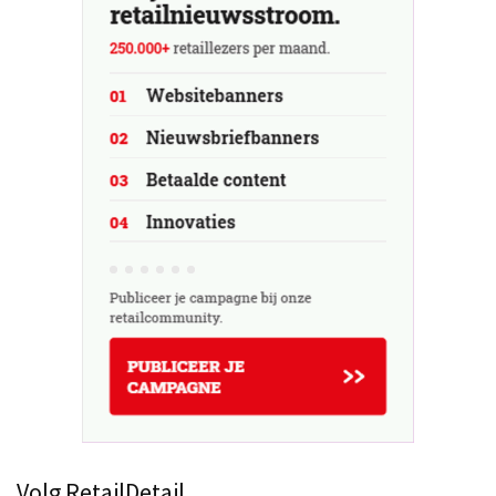
Volg RetailDetail