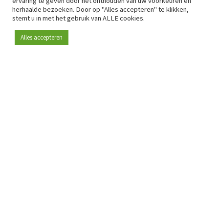
ervaring te geven door het onthouden van uw voorkeuren en
herhaalde bezoeken. Door op "Alles accepteren" te klikken,
stemt u in met het gebruik van ALLE cookies.
Alles accepteren
Sinds 2009 is RetailDetail hét toonaangevende B2B-
platform voor retail in Europa.
Als "100% trusted medium" en sterke retailcommunity biedt
RetailDetail professionals dagelijks betrouwbaar nieuws,
scherpe inzichten en relevante analyses uit de sector.
Daarnaast brengt RetailDetail de markt samen via
inspirerende events en exclusieve retailtours, waar
kennisdeling, netwerking en innovatie centraal staan.