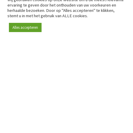
ervaring te geven door het onthouden van uw voorkeuren en
herhaalde bezoeken. Door op "Alles accepteren" te klikken,
stemt u in met het gebruik van ALLE cookies.
Alles accepteren
Sinds 2009 is RetailDetail hét toonaangevende B2B-
platform voor retail in Europa.
Als "100% trusted medium" en sterke retailcommunity biedt
RetailDetail professionals dagelijks betrouwbaar nieuws,
scherpe inzichten en relevante analyses uit de sector.
Daarnaast brengt RetailDetail de markt samen via
inspirerende events en exclusieve retailtours, waar
kennisdeling, netwerking en innovatie centraal staan.