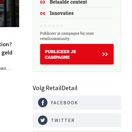
tion?
n geld
van
p Couche-
or op het
Volg RetailDetail
or.
FACEBOOK
TWITTER