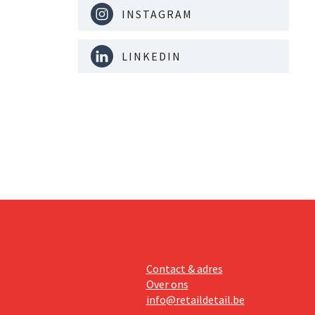
INSTAGRAM
LINKEDIN
Contact & adres
Over ons
info@retaildetail.be