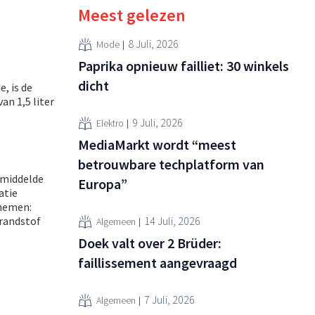
Meest gelezen
8 Juli, 2026
Mode
Paprika opnieuw failliet: 30 winkels
dicht
, is de
n 1,5 liter
9 Juli, 2026
Elektro
MediaMarkt wordt “meest
betrouwbare techplatform van
emiddelde
Europa”
atie
 nemen:
randstof
14 Juli, 2026
Algemeen
Doek valt over 2 Brüder:
faillissement aangevraagd
7 Juli, 2026
Algemeen