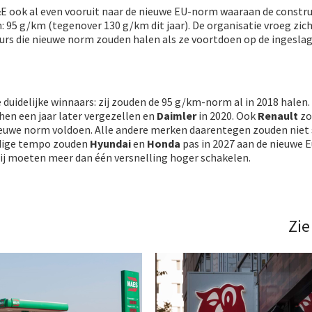
 T&E ook al even vooruit naar de nieuwe EU-norm waaraan de constr
 95 g/km (tegenover 130 g/km dit jaar). De organisatie vroeg zic
eurs die nieuwe norm zouden halen als ze voortdoen op de ingesla
 duidelijke winnaars: zij zouden de 95 g/km-norm al in 2018 halen.
en een jaar later vergezellen en
Daimler
in 2020. Ook
Renault
zou
nieuwe norm voldoen. Alle andere merken daarentegen zouden niet 
idige tempo zouden
Hyundai
en
Honda
pas in 2027 aan de nieuwe 
j moeten meer dan één versnelling hoger schakelen.
Zie