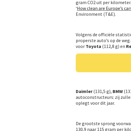
gram CO2 uit per kilometer. 
‘
How clean are Europe’s car
Environment (T&E).
Volgens de officiële stati
properste auto’s op de weg.
voor
Toyota
(112,8 g) en
R
Daimler
(131,5 g),
BMW
(13
autoconstructeurs: zij zull
oplegt voor dit jaar.
De grootste sprong voorwaa
130,9 naar 115 gram per kil