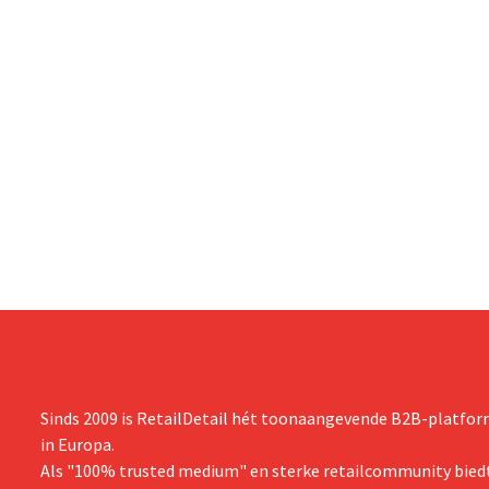
Sinds 2009 is RetailDetail hét toonaangevende B2B-platform
in Europa.
Als "100% trusted medium" en sterke retailcommunity biedt