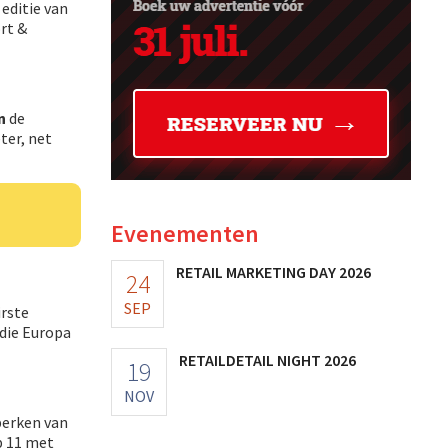
 editie van
rt &
n
de
ter, net
Evenementen
RETAIL MARKETING DAY 2026
24
SEP
irste
 die Europa
RETAILDETAIL NIGHT 2026
19
NOV
eperken van
p 11 met