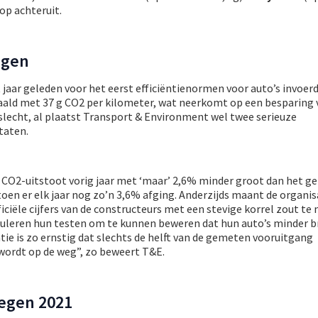
op achteruit.
ngen
 jaar geleden voor het eerst efficiëntienormen voor auto’s invoerde
ald met 37 g CO2 per kilometer, wat neerkomt op een besparing va
slecht, al plaatst Transport & Environment wel twee serieuze
taten.
de CO2-uitstoot vorig jaar met ‘maar’ 2,6% minder groot dan het g
toen er elk jaar nog zo’n 3,6% afging. Anderzijds maant de organis
iële cijfers van de constructeurs met een stevige korrel zout te
eren hun testen om te kunnen beweren dat hun auto’s minder b
ie is zo ernstig dat slechts de helft van de gemeten vooruitgang
 wordt op de weg”, zo beweert T&E.
tegen 2021