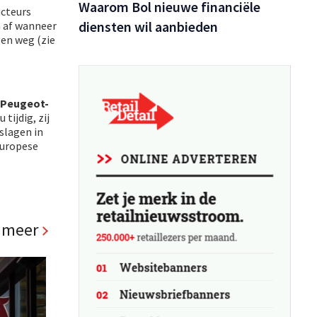
Waarom Bol nieuwe financiële
ucteurs
diensten wil aanbieden
h af wanneer
gen weg (zie
Peugeot-
 tijdig, zij
slagen in
Europese
 meer