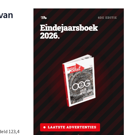
 van
deld 123,4