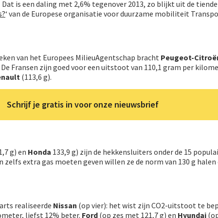
Dat is een daling met 2,6% tegenover 2013, zo blijkt uit de tiende
s?
‘ van de Europese organisatie voor duurzame mobiliteit Transpo
stieken van het Europees MilieuAgentschap bracht
Peugeot-Citroë
 De Fransen zijn goed voor een uitstoot van 110,1 gram per kilome
enault
(113,6 g).
Schrijf je gratis in voor onze nieuwsbrief
1,7 g) en
Honda
133,9 g) zijn de hekkensluiters onder de 15 popula
en zelfs extra gas moeten geven willen ze de norm van 130 g halen
rts realiseerde
Nissan
(op vier): het wist zijn CO2-uitstoot te b
ometer, liefst 12% beter.
Ford
(op zes met 121,7 g) en
Hyundai
(o