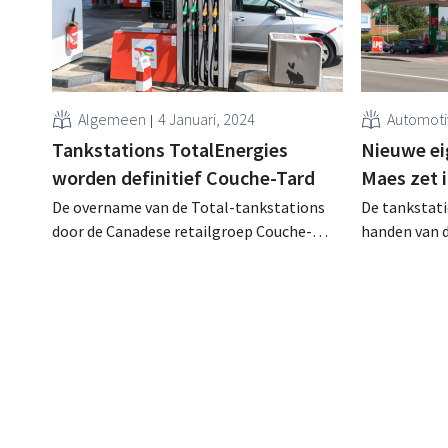
Algemeen
4 Januari, 2024
Automot
Tankstations TotalEnergies
Nieuwe ei
worden definitief Couche-Tard
Maes zet 
De overname van de Total-tankstations
De tankstat
door de Canadese retailgroep Couche-
handen van 
Tard is een feit. Geleidelijk zullen de
Hametha. De
tankshops van naam en concept
de keten van
veranderen.
uitbreiden.