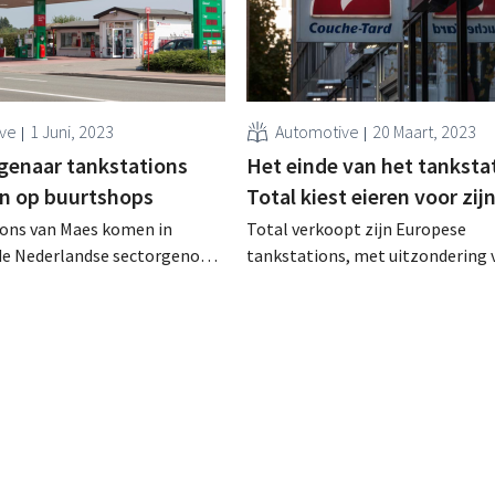
ive
1 Juni, 2023
Automotive
20 Maart, 2023
genaar tankstations
Het einde van het tanksta
in op buurtshops
Total kiest eieren voor zij
ions van Maes komen in
Total verkoopt zijn Europese
de Nederlandse sectorgenoot
tankstations, met uitzondering 
 nieuwe eigenaar wil nu ook
Frankrijk, aan de Canadese groe
 buurtwinkels l'Unique
Tard. De oliereus bereidt zich vo
uitdoven van de verbrandingsmot