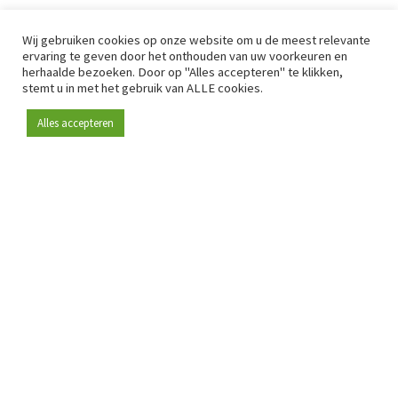
Wij gebruiken cookies op onze website om u de meest relevante
ervaring te geven door het onthouden van uw voorkeuren en
herhaalde bezoeken. Door op "Alles accepteren" te klikken,
stemt u in met het gebruik van ALLE cookies.
Alles accepteren
Sinds 2009 is RetailDetail hét toonaangevende B2B-
platform voor retail in Europa.
Als "100% trusted medium" en sterke retailcommunity biedt
RetailDetail professionals dagelijks betrouwbaar nieuws,
scherpe inzichten en relevante analyses uit de sector.
Daarnaast brengt RetailDetail de markt samen via