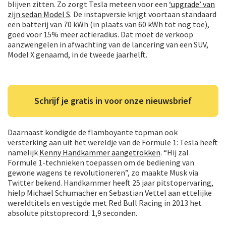
blijven zitten. Zo zorgt Tesla meteen voor een
‘upgrade’ van
zijn sedan Model S
. De instapversie krijgt voortaan standaard
een batterij van 70 kWh (in plaats van 60 kWh tot nog toe),
goed voor 15% meer actieradius. Dat moet de verkoop
aanzwengelen in afwachting van de lancering van een SUV,
Model X genaamd, in de tweede jaarhelft.
Schrijf je gratis in voor onze nieuwsbrief
Daarnaast kondigde de flamboyante topman ook
versterking aan uit het wereldje van de Formule 1: Tesla heeft
namelijk
Kenny Handkammer aangetrokken
. “Hij zal
Formule 1-technieken toepassen om de bediening van
gewone wagens te revolutioneren”, zo maakte Musk via
Twitter bekend. Handkammer heeft 25 jaar pitstopervaring,
hielp Michael Schumacher en Sebastian Vettel aan ettelijke
wereldtitels en vestigde met Red Bull Racing in 2013 het
absolute pitstoprecord: 1,9 seconden.