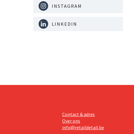
INSTAGRAM
LINKEDIN
Contact & adres
Over ons
info@retaildetail.be