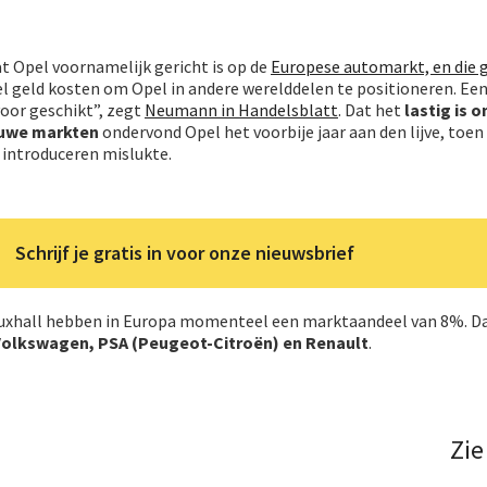
t Opel voornamelijk gericht is op de
Europese automarkt, en die 
eel geld kosten om Opel in andere werelddelen te positioneren. E
 voor geschikt”, zegt
Neumann in Handelsblatt
. Dat het
lastig is 
ieuwe markten
ondervond Opel het voorbije jaar aan den lijve, toen
 introduceren mislukte.
Schrijf je gratis in voor onze nieuwsbrief
Vauxhall hebben in Europa momenteel een marktaandeel van 8%. Da
 Volkswagen, PSA (Peugeot-Citroën) en Renault
.
Zie