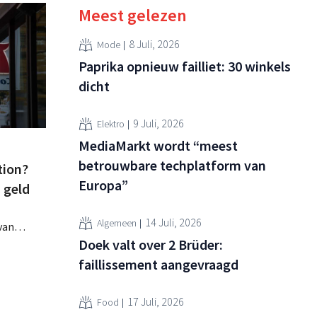
Meest gelezen
8 Juli, 2026
Mode
Paprika opnieuw failliet: 30 winkels
dicht
9 Juli, 2026
Elektro
MediaMarkt wordt “meest
betrouwbare techplatform van
tion?
Europa”
n geld
14 Juli, 2026
Algemeen
van
Doek valt over 2 Brüder:
p Couche-
or op het
faillissement aangevraagd
or.
17 Juli, 2026
Food