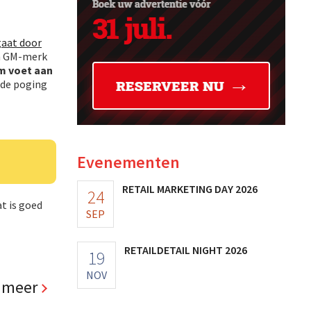
gaat door
en GM-merk
om voet aan
 de poging
Evenementen
RETAIL MARKETING DAY 2026
24
t is goed
SEP
RETAILDETAIL NIGHT 2026
19
NOV
 meer