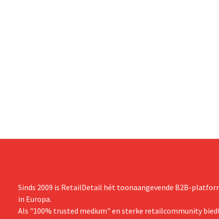
Sinds 2009 is RetailDetail hét toonaangevende B2B-platform
in Europa.
Als "100% trusted medium" en sterke retailcommunity biedt