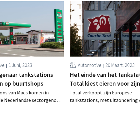
ive
1 Juni, 2023
Automotive
20 Maart, 2023
genaar tankstations
Het einde van het tanksta
in op buurtshops
Total kiest eieren voor zij
ions van Maes komen in
Total verkoopt zijn Europese
de Nederlandse sectorgenoot
tankstations, met uitzondering 
 nieuwe eigenaar wil nu ook
Frankrijk, aan de Canadese groe
 buurtwinkels l'Unique
Tard. De oliereus bereidt zich vo
uitdoven van de verbrandingsmot