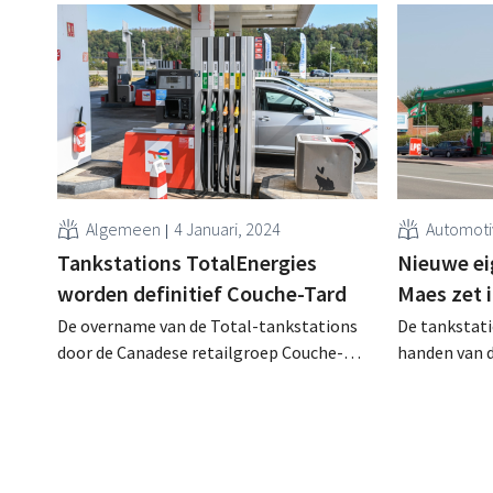
Algemeen
4 Januari, 2024
Automot
Tankstations TotalEnergies
Nieuwe ei
worden definitief Couche-Tard
Maes zet 
De overname van de Total-tankstations
De tankstat
door de Canadese retailgroep Couche-
handen van 
Tard is een feit. Geleidelijk zullen de
Hametha. De
tankshops van naam en concept
de keten van
veranderen.
uitbreiden.