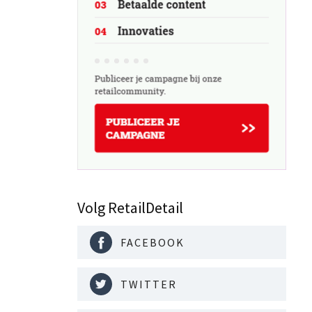
Volg RetailDetail
FACEBOOK
TWITTER