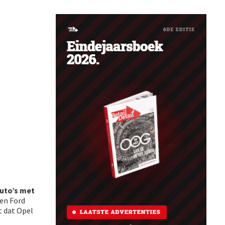
auto’s met
 en Ford
t dat Opel