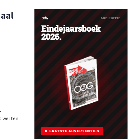
aal
n
p wel ten