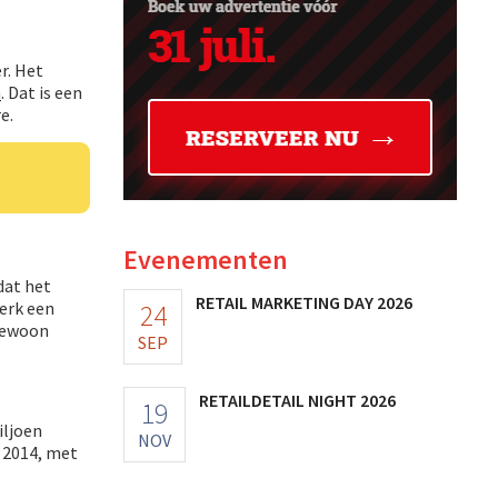
r. Het
n
. Dat is een
e.
Evenementen
dat het
RETAIL MARKETING DAY 2026
merk een
24
 gewoon
SEP
RETAILDETAIL NIGHT 2026
19
iljoen
NOV
n 2014, met