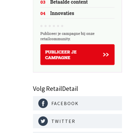
Volg RetailDetail
FACEBOOK
TWITTER