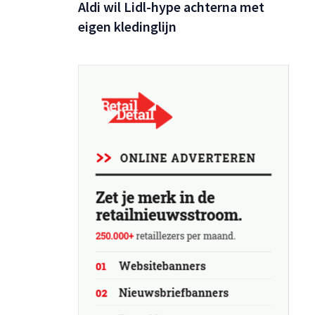
Aldi wil Lidl-hype achterna met
p Couche-
or op het
eigen kledinglijn
or.