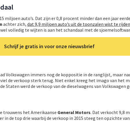
ndaal
5 miljoen auto’s. Dat zijn er 0,8 procent minder dan een jaar eerde
en
achter zich,
dat 9,9 miljoen auto’s uit de toonzalen wist te rijde
ijwel volledig te wijten is aan het schandaal met de sjoemelsoftwar
Schrijf je gratis in voor onze nieuwsbrief
 had Volkswagen immers nog de koppositie in de ranglijst, maar na
 viel de verkoop sterk terug. Niet enkel kreeg het imago van het 
igde Staten werd de verkoop van de dieselwagens van Volkswagen
 we trouwens het Amerikaanse
General Motors
. Dat verkocht 9,8 m
er in de top drie waarbij de verkoop in 2015 steeg ten opzichte va