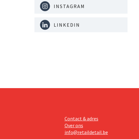
INSTAGRAM
LINKEDIN
Contact & adres
Over ons
info@retaildetail.be