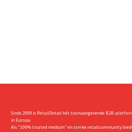
Sinds 2009 is RetailDetail hét toonaangevende B2B-platform
in Europa.
Als "100% trusted medium" en sterke retailcommunity biedt