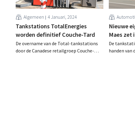
Algemeen
4 Januari, 2024
Automot
Tankstations TotalEnergies
Nieuwe ei
worden definitief Couche-Tard
Maes zet 
De overname van de Total-tankstations
De tankstat
door de Canadese retailgroep Couche-
handen van 
Tard is een feit. Geleidelijk zullen de
Hametha. De
tankshops van naam en concept
de keten van
veranderen.
uitbreiden.