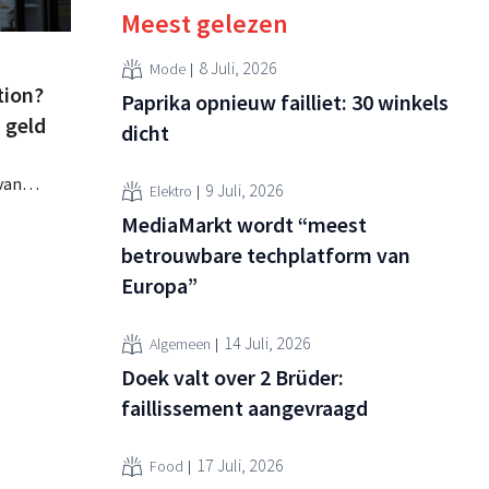
Meest gelezen
8 Juli, 2026
Mode
tion?
Paprika opnieuw failliet: 30 winkels
n geld
dicht
van
9 Juli, 2026
Elektro
p Couche-
MediaMarkt wordt “meest
or op het
betrouwbare techplatform van
or.
Europa”
14 Juli, 2026
Algemeen
Doek valt over 2 Brüder:
faillissement aangevraagd
17 Juli, 2026
Food