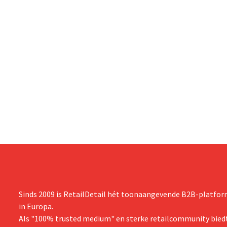
Sinds 2009 is RetailDetail hét toonaangevende B2B-platform
in Europa.
Als "100% trusted medium" en sterke retailcommunity biedt