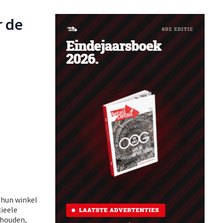
r de
 hun winkel
cieele
ehouden,