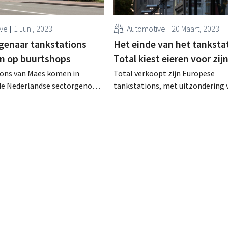
ive
1 Juni, 2023
Automotive
20 Maart, 2023
genaar tankstations
Het einde van het tanksta
in op buurtshops
Total kiest eieren voor zij
ions van Maes komen in
Total verkoopt zijn Europese
de Nederlandse sectorgenoot
tankstations, met uitzondering 
 nieuwe eigenaar wil nu ook
Frankrijk, aan de Canadese groe
 buurtwinkels l'Unique
Tard. De oliereus bereidt zich vo
uitdoven van de verbrandingsmot