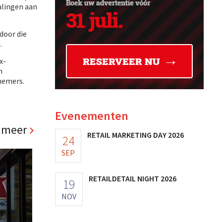
alingen aan
door die
.
x-
n
nemers.
Evenementen
 meer
RETAIL MARKETING DAY 2026
24
SEP
RETAILDETAIL NIGHT 2026
19
NOV