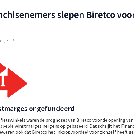
nchisenemers slepen Biretco voo
r, 2015
nstmarges ongefundeerd
 fietswinkels waren de prognoses van Biretco voor de opening van
rspelde winstmarges nergens op gebaseerd. Dat schrijft het Finan
weren ook dat Biretco het inkoopvoordeel voor zichzelf heeft g