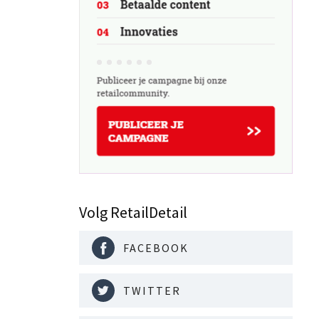
Volg RetailDetail
FACEBOOK
TWITTER