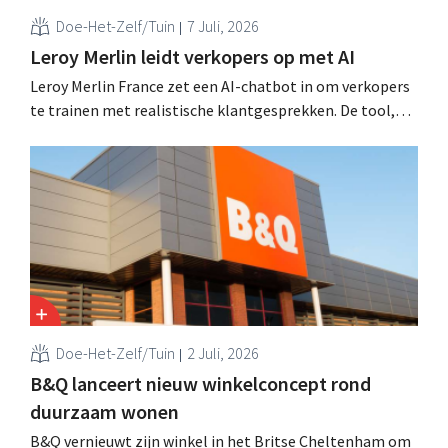
Doe-Het-Zelf/Tuin
7 Juli, 2026
Leroy Merlin leidt verkopers op met AI
Leroy Merlin France zet een AI-chatbot in om verkopers
te trainen met realistische klantgesprekken. De tool,
Pocket Coach, draaide al vier maanden in een
proefproject in acht winkels en leverde volgens de
retailer meer vertrouwen bij teams, betere commerciële
resultaten en tevredener klanten op.
Doe-Het-Zelf/Tuin
2 Juli, 2026
B&Q lanceert nieuw winkelconcept rond
duurzaam wonen
B&Q vernieuwt zijn winkel in het Britse Cheltenham om