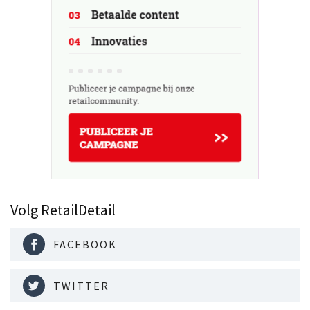
Volg RetailDetail
FACEBOOK
TWITTER