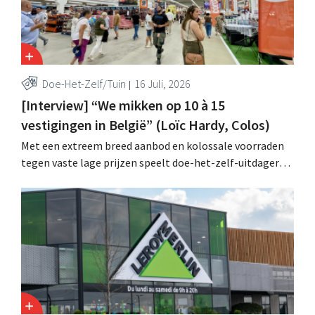
Doe-Het-Zelf/Tuin
16 Juli, 2026
[Interview] “We mikken op 10 à 15
vestigingen in België” (Loïc Hardy, Colos)
Met een extreem breed aanbod en kolossale voorraden
tegen vaste lage prijzen speelt doe-het-zelf-uitdager
Colos in op de groeiende markt voor totaalrenovaties.
“We lossen drie belangrijke problemen op voor onze
klanten,” zegt topman Loïc Hardy.