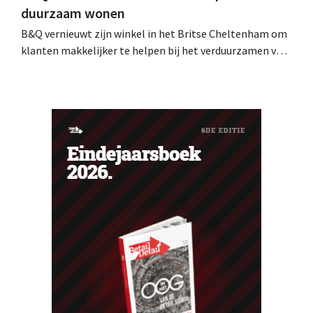
duurzaam wonen
B&Q vernieuwt zijn winkel in het Britse Cheltenham om
klanten makkelijker te helpen bij het verduurzamen van
hun woning. De vestiging krijgt onder meer nieuwe
presentaties en extra advies rond energie, tuinieren en
duurzamere keuzes. De retailer gebruikt de winkel als
testlocatie voor een bredere uitrol.