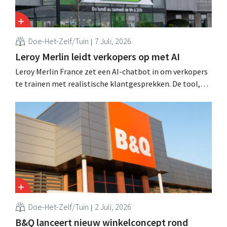
Doe-Het-Zelf/Tuin
7 Juli, 2026
Leroy Merlin leidt verkopers op met AI
Leroy Merlin France zet een AI-chatbot in om verkopers
te trainen met realistische klantgesprekken. De tool,
Pocket Coach, draaide al vier maanden in een
proefproject in acht winkels en leverde volgens de
retailer meer vertrouwen bij teams, betere commerciële
resultaten en tevredener klanten op.
Doe-Het-Zelf/Tuin
2 Juli, 2026
B&Q lanceert nieuw winkelconcept rond