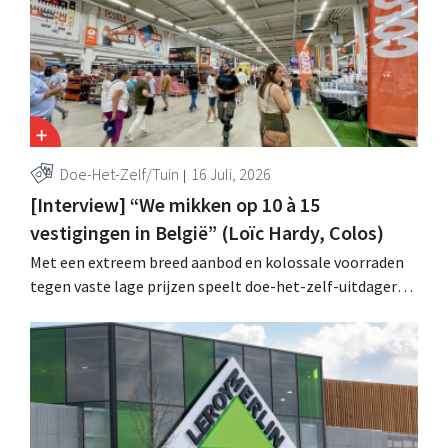
Doe-Het-Zelf/Tuin
16 Juli, 2026
[Interview] “We mikken op 10 à 15
vestigingen in België” (Loïc Hardy, Colos)
Met een extreem breed aanbod en kolossale voorraden
tegen vaste lage prijzen speelt doe-het-zelf-uitdager
Colos in op de groeiende markt voor totaalrenovaties.
“We lossen drie belangrijke problemen op voor onze
klanten,” zegt topman Loïc Hardy.