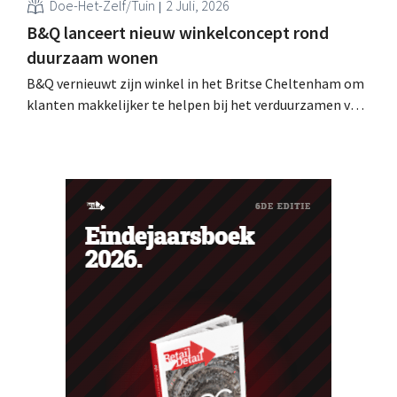
Doe-Het-Zelf/Tuin
2 Juli, 2026
B&Q lanceert nieuw winkelconcept rond
duurzaam wonen
B&Q vernieuwt zijn winkel in het Britse Cheltenham om
klanten makkelijker te helpen bij het verduurzamen van
hun woning. De vestiging krijgt onder meer nieuwe
presentaties en extra advies rond energie, tuinieren en
duurzamere keuzes. De retailer gebruikt de winkel als
testlocatie voor een bredere uitrol.