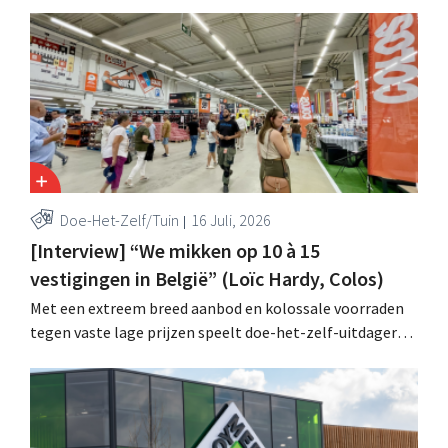
Doe-Het-Zelf/Tuin
16 Juli, 2026
[Interview] “We mikken op 10 à 15
vestigingen in België” (Loïc Hardy, Colos)
Met een extreem breed aanbod en kolossale voorraden
tegen vaste lage prijzen speelt doe-het-zelf-uitdager
Colos in op de groeiende markt voor totaalrenovaties.
“We lossen drie belangrijke problemen op voor onze
klanten,” zegt topman Loïc Hardy.