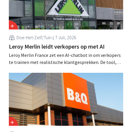
Doe-Het-Zelf/Tuin
7 Juli, 2026
Leroy Merlin leidt verkopers op met AI
Leroy Merlin France zet een AI-chatbot in om verkopers
te trainen met realistische klantgesprekken. De tool,
Pocket Coach, draaide al vier maanden in een
proefproject in acht winkels en leverde volgens de
retailer meer vertrouwen bij teams, betere commerciële
resultaten en tevredener klanten op.