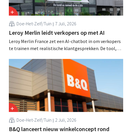
Doe-Het-Zelf/Tuin
7 Juli, 2026
Leroy Merlin leidt verkopers op met AI
Leroy Merlin France zet een AI-chatbot in om verkopers
te trainen met realistische klantgesprekken. De tool,
Pocket Coach, draaide al vier maanden in een
proefproject in acht winkels en leverde volgens de
retailer meer vertrouwen bij teams, betere commerciële
resultaten en tevredener klanten op.
Doe-Het-Zelf/Tuin
2 Juli, 2026
B&Q lanceert nieuw winkelconcept rond