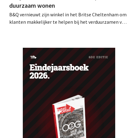
duurzaam wonen
B&Q vernieuwt zijn winkel in het Britse Cheltenham om
klanten makkelijker te helpen bij het verduurzamen van
hun woning. De vestiging krijgt onder meer nieuwe
presentaties en extra advies rond energie, tuinieren en
duurzamere keuzes. De retailer gebruikt de winkel als
testlocatie voor een bredere uitrol.