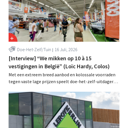
Doe-Het-Zelf/Tuin
16 Juli, 2026
[Interview] “We mikken op 10 à 15
vestigingen in België” (Loïc Hardy, Colos)
Met een extreem breed aanbod en kolossale voorraden
tegen vaste lage prijzen speelt doe-het-zelf-uitdager
Colos in op de groeiende markt voor totaalrenovaties.
“We lossen drie belangrijke problemen op voor onze
klanten,” zegt topman Loïc Hardy.