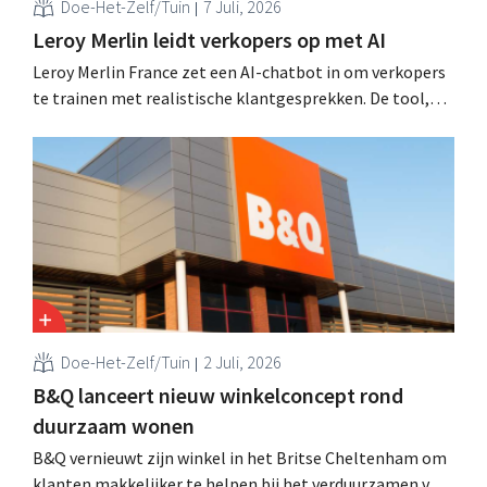
Doe-Het-Zelf/Tuin
7 Juli, 2026
Leroy Merlin leidt verkopers op met AI
Leroy Merlin France zet een AI-chatbot in om verkopers
te trainen met realistische klantgesprekken. De tool,
Pocket Coach, draaide al vier maanden in een
proefproject in acht winkels en leverde volgens de
retailer meer vertrouwen bij teams, betere commerciële
resultaten en tevredener klanten op.
Doe-Het-Zelf/Tuin
2 Juli, 2026
B&Q lanceert nieuw winkelconcept rond
duurzaam wonen
B&Q vernieuwt zijn winkel in het Britse Cheltenham om
klanten makkelijker te helpen bij het verduurzamen van