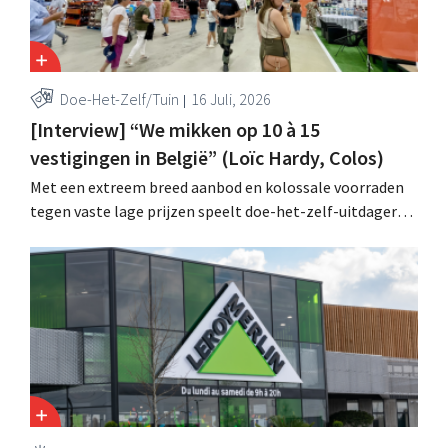
Doe-Het-Zelf/Tuin
16 Juli, 2026
[Interview] “We mikken op 10 à 15
vestigingen in België” (Loïc Hardy, Colos)
Met een extreem breed aanbod en kolossale voorraden
tegen vaste lage prijzen speelt doe-het-zelf-uitdager
Colos in op de groeiende markt voor totaalrenovaties.
“We lossen drie belangrijke problemen op voor onze
klanten,” zegt topman Loïc Hardy.