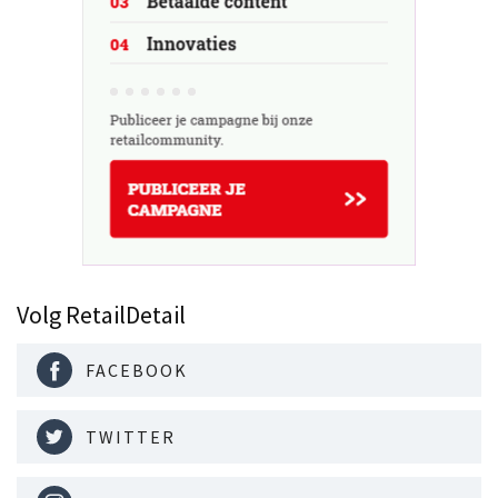
Volg RetailDetail
FACEBOOK
TWITTER