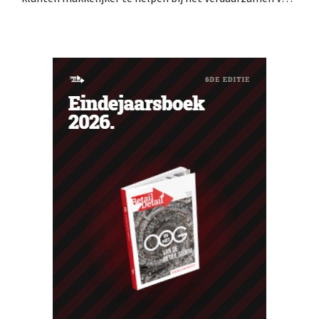
hun woning. De vestiging krijgt onder meer nieuwe
presentaties en extra advies rond energie, tuinieren en
duurzamere keuzes. De retailer gebruikt de winkel als
testlocatie voor een bredere uitrol.