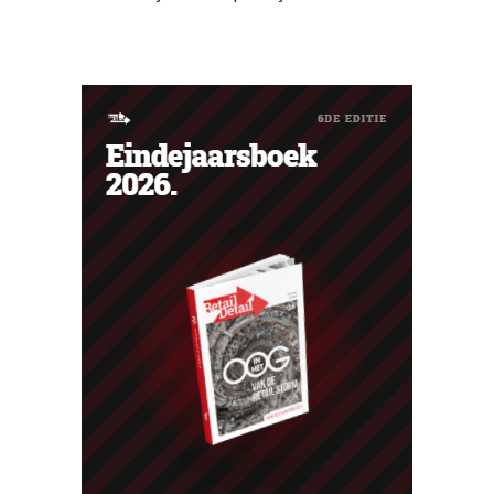
hun woning. De vestiging krijgt onder meer nieuwe
presentaties en extra advies rond energie, tuinieren en
duurzamere keuzes. De retailer gebruikt de winkel als
testlocatie voor een bredere uitrol.