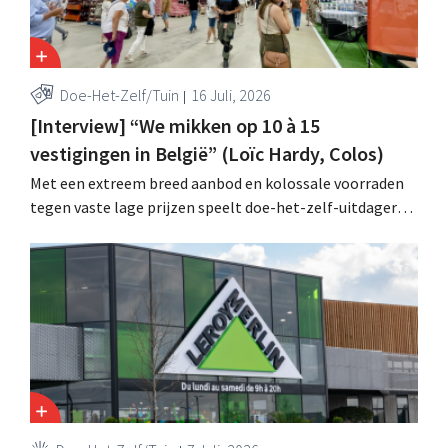
Doe-Het-Zelf/Tuin
16 Juli, 2026
[Interview] “We mikken op 10 à 15
vestigingen in België” (Loïc Hardy, Colos)
Met een extreem breed aanbod en kolossale voorraden
tegen vaste lage prijzen speelt doe-het-zelf-uitdager
Colos in op de groeiende markt voor totaalrenovaties.
“We lossen drie belangrijke problemen op voor onze
klanten,” zegt topman Loïc Hardy.