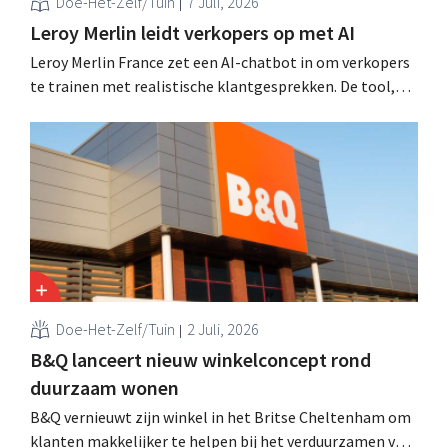
Doe-Het-Zelf/Tuin
7 Juli, 2026
Leroy Merlin leidt verkopers op met AI
Leroy Merlin France zet een AI-chatbot in om verkopers
te trainen met realistische klantgesprekken. De tool,
Pocket Coach, draaide al vier maanden in een
proefproject in acht winkels en leverde volgens de
retailer meer vertrouwen bij teams, betere commerciële
resultaten en tevredener klanten op.
Doe-Het-Zelf/Tuin
2 Juli, 2026
B&Q lanceert nieuw winkelconcept rond
duurzaam wonen
B&Q vernieuwt zijn winkel in het Britse Cheltenham om
klanten makkelijker te helpen bij het verduurzamen van