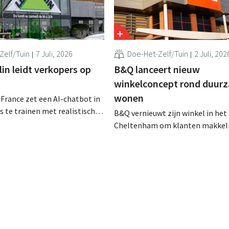
Zelf/Tuin
7 Juli, 2026
Doe-Het-Zelf/Tuin
2 Juli, 202
in leidt verkopers op
B&Q lanceert nieuw
winkelconcept rond duur
wonen
 France zet een AI-chatbot in
 te trainen met realistische
B&Q vernieuwt zijn winkel in het 
ken. De tool, Pocket Coach,
Cheltenham om klanten makkeli
ier maanden in een
helpen bij het verduurzamen van
 in acht winkels en leverde
woning. De vestiging krijgt onde
etailer meer vertrouwen bij
nieuwe presentaties en extra adv
re commerciële resultaten en
energie, tuinieren en duurzamere
lanten op.
De retailer gebruikt de winkel als
testlocatie voor een bredere uitr