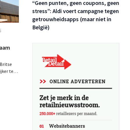
“Geen punten, geen coupons, geen
stress”: Aldi voert campagne tegen
getrouwheidsapps (maar niet in
België)
6
zaam
Britse
jker te
 hun
r meer
ies rond
 keuzes.
ol.