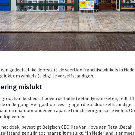
een gedeeltelijke doorstart: de veertien franchisewinkels in Ned
 gelukt om winkels (tijdig) te verzelfstandigen.
sering mislukt
t groothandelsbedrijf boven de failliete Handyman-keten, redt 14
 de ondergang. Het gaat om vestigingen die al door zelfstandige
at en daardoor onder een aparte franchiseorganisatie vielen. O
rijf verder.
t het doek, bevestigt Belgisch CEO Ilse Van Hove aan RetailDetail
zelfstandigen zijn tot haar spijt mislukt. “In Nederland is er meer