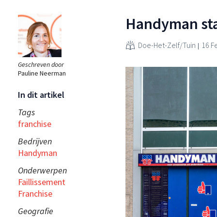
Handyman star
Doe-Het-Zelf/Tuin
16 F
Geschreven door
Pauline Neerman
In dit artikel
Tags
franchise
Bedrijven
Handyman
Onderwerpen
Faillissement
Franchise
Geografie