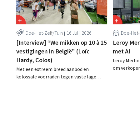
Doe-Het-Zelf/Tuin
16 Juli, 2026
Doe-Het-
[Interview] “We mikken op 10 à 15
Leroy Merl
vestigingen in België” (Loïc
met AI
Hardy, Colos)
Leroy Merlin
om verkopers
Met een extreem breed aanbod en
klantgesprek
kolossale voorraden tegen vaste lage
draaide al v
prijzen speelt doe-het-zelf-uitdager
proefproject
Colos in op de groeiende markt voor
volgens de r
totaalrenovaties. “We lossen drie
teams, bete
belangrijke problemen op voor onze
tevredener k
klanten,” zegt topman Loïc Hardy.