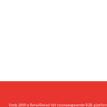
Sinds 2009 is RetailDetail hét toonaangevende B2B-platform