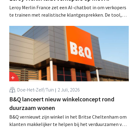
Leroy Merlin France zet een AI-chatbot in om verkopers
te trainen met realistische klantgesprekken. De tool,
Pocket Coach, draaide al vier maanden in een
proefproject in acht winkels en leverde volgens de
retailer meer vertrouwen bij teams, betere commerciële
resultaten en tevredener klanten op.
Doe-Het-Zelf/Tuin
2 Juli, 2026
B&Q lanceert nieuw winkelconcept rond
duurzaam wonen
B&Q vernieuwt zijn winkel in het Britse Cheltenham om
klanten makkelijker te helpen bij het verduurzamen van
hun woning. De vestiging krijgt onder meer nieuwe