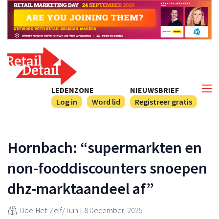
LEDENZONE
NIEUWSBRIEF
Log in
Word lid
Registreer gratis
Hornbach: “supermarkten en
non-fooddiscounters snoepen
dhz-marktaandeel af”
Doe-Het-Zelf/Tuin
8 December, 2025