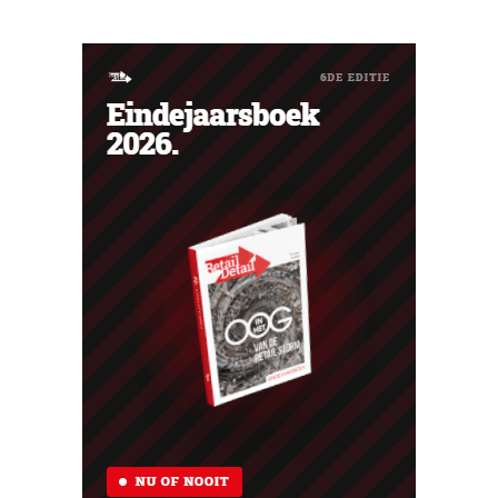
presentaties en extra advies rond energie, tuinieren en
duurzamere keuzes. De retailer gebruikt de winkel als
testlocatie voor een bredere uitrol.