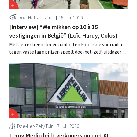
Doe-Het-Zelf/Tuin
16 Juli, 2026
[Interview] “We mikken op 10 à 15
vestigingen in België” (Loïc Hardy, Colos)
Met een extreem breed aanbod en kolossale voorraden
tegen vaste lage prijzen speelt doe-het-zelf-uitdager
Colos in op de groeiende markt voor totaalrenovaties.
“We lossen drie belangrijke problemen op voor onze
klanten,” zegt topman Loïc Hardy.
Doe-Het-Zelf/Tuin
7 Juli, 2026
Leroy Merlin leidt verkopers op met AI