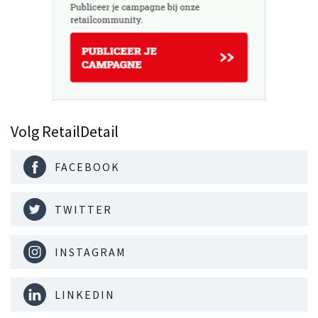
Volg RetailDetail
FACEBOOK
TWITTER
INSTAGRAM
LINKEDIN