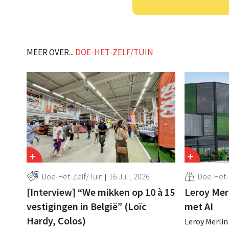
MEER OVER...
DOE-HET-ZELF/TUIN
Doe-Het-Zelf/Tuin
16 Juli, 2026
Doe-Het-
[Interview] “We mikken op 10 à 15
Leroy Merl
vestigingen in België” (Loïc
met AI
Hardy, Colos)
Leroy Merlin