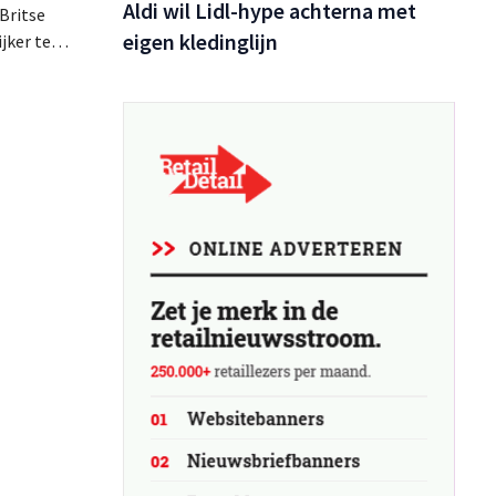
Aldi wil Lidl-hype achterna met
Britse
eigen kledinglijn
jker te
 hun
r meer
ies rond
 keuzes.
ol.