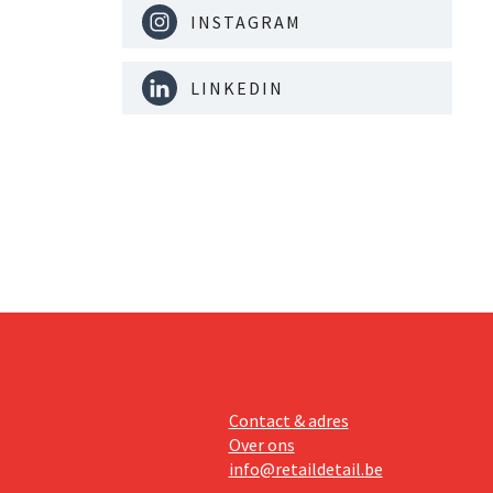
INSTAGRAM
LINKEDIN
Contact & adres
Over ons
info@retaildetail.be