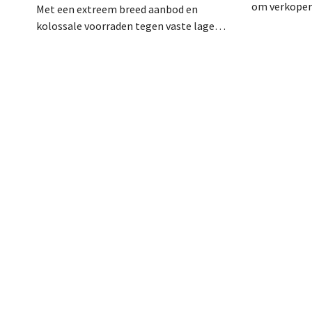
om verkopers
Met een extreem breed aanbod en
klantgesprek
kolossale voorraden tegen vaste lage
draaide al v
prijzen speelt doe-het-zelf-uitdager
proefproject
Colos in op de groeiende markt voor
volgens de r
totaalrenovaties. “We lossen drie
teams, bete
belangrijke problemen op voor onze
tevredener k
klanten,” zegt topman Loïc Hardy.