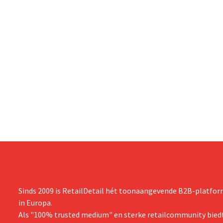
Sinds 2009 is RetailDetail hét toonaangevende B2B-platform
in Europa.
Als "100% trusted medium" en sterke retailcommunity biedt