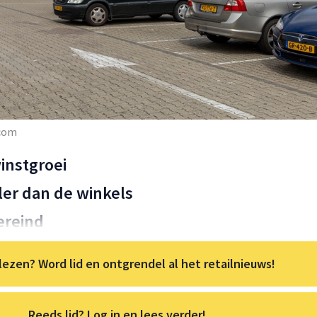
.com
instgroei
ler dan de winkels
ereind
lezen? Word lid en ontgrendel al het retailnieuws!
Reeds lid? Log in en lees verder!