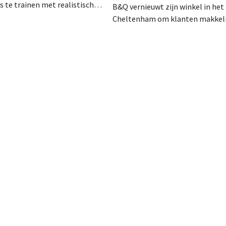
 te trainen met realistische
B&Q vernieuwt zijn winkel in het 
ken. De tool, Pocket Coach,
Cheltenham om klanten makkeli
ier maanden in een
helpen bij het verduurzamen van
 in acht winkels en leverde
woning. De vestiging krijgt onde
etailer meer vertrouwen bij
nieuwe presentaties en extra adv
re commerciële resultaten en
energie, tuinieren en duurzamere
lanten op.
De retailer gebruikt de winkel als
testlocatie voor een bredere uitr