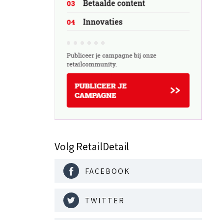
Volg RetailDetail
FACEBOOK
TWITTER