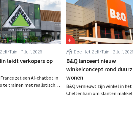
Zelf/Tuin
7 Juli, 2026
Doe-Het-Zelf/Tuin
2 Juli, 202
in leidt verkopers op
B&Q lanceert nieuw
winkelconcept rond duur
wonen
 France zet een AI-chatbot in
 te trainen met realistische
B&Q vernieuwt zijn winkel in het 
ken. De tool, Pocket Coach,
Cheltenham om klanten makkeli
ier maanden in een
helpen bij het verduurzamen van
 in acht winkels en leverde
woning. De vestiging krijgt onde
etailer meer vertrouwen bij
nieuwe presentaties en extra adv
re commerciële resultaten en
energie, tuinieren en duurzamere
lanten op.
De retailer gebruikt de winkel als