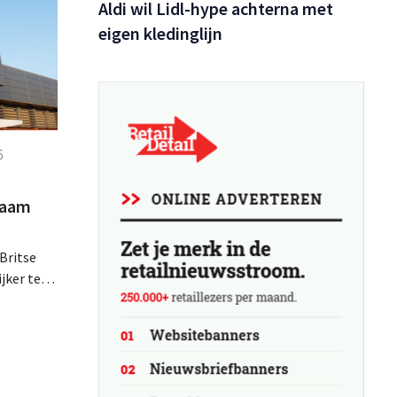
Aldi wil Lidl-hype achterna met
eigen kledinglijn
6
zaam
Britse
jker te
 hun
r meer
ies rond
 keuzes.