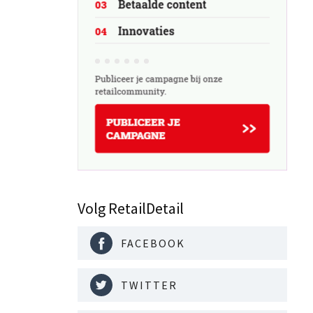
ol.
Volg RetailDetail
FACEBOOK
TWITTER