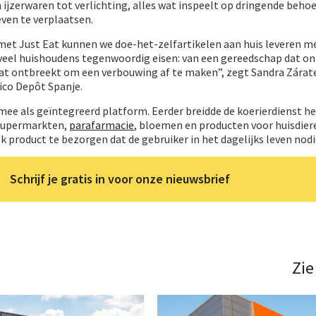
 ijzerwaren tot verlichting, alles wat inspeelt op dringende behoef
ven te verplaatsen.
et Just Eat kunnen we doe-het-zelfartikelen aan huis leveren m
ie veel huishoudens tegenwoordig eisen: van een gereedschap dat on
dat ontbreekt om een verbouwing af te maken”, zegt Sandra Zárate
rico Depôt Spanje.
rmee als geïntegreerd platform. Eerder breidde de koerierdienst h
 supermarkten,
parafarmacie
, bloemen en producten voor huisdier
lk product te bezorgen dat de gebruiker in het dagelijks leven nodi
Schrijf je gratis in voor onze nieuwsbrief
Zie