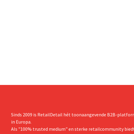
Sinds 2009 is RetailDetail hét toonaangevende B2B-platform
in Europa.
Als "100% trusted medium" en sterke retailcommunity biedt