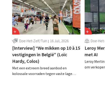
Doe-Het-Zelf/Tuin
16 Juli, 2026
Doe-Het-
[Interview] “We mikken op 10 à 15
Leroy Merl
vestigingen in België” (Loïc
met AI
Hardy, Colos)
Leroy Merlin
om verkopers
Met een extreem breed aanbod en
klantgesprek
kolossale voorraden tegen vaste lage
draaide al v
prijzen speelt doe-het-zelf-uitdager
proefproject
Colos in op de groeiende markt voor
volgens de r
totaalrenovaties. “We lossen drie
teams, bete
belangrijke problemen op voor onze
tevredener k
klanten,” zegt topman Loïc Hardy.