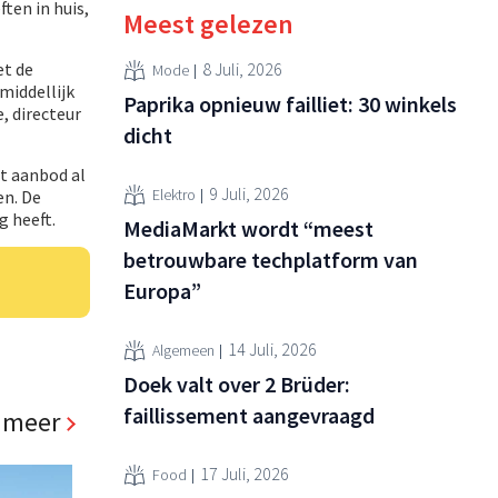
ten in huis,
Meest gelezen
et de
8 Juli, 2026
Mode
middellijk
Paprika opnieuw failliet: 30 winkels
, directeur
dicht
et aanbod al
9 Juli, 2026
Elektro
en. De
g heeft.
MediaMarkt wordt “meest
betrouwbare techplatform van
Europa”
14 Juli, 2026
Algemeen
Doek valt over 2 Brüder:
faillissement aangevraagd
 meer
17 Juli, 2026
Food