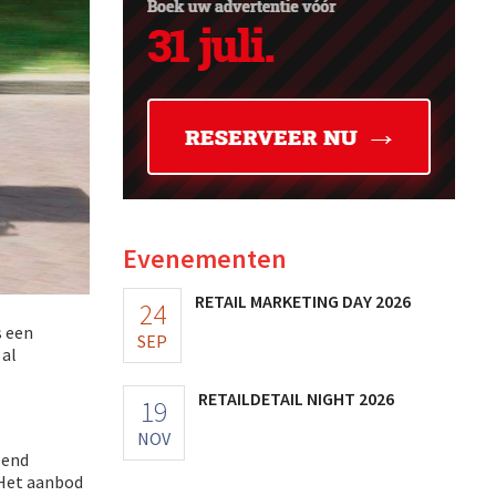
Evenementen
RETAIL MARKETING DAY 2026
24
s een
SEP
 al
RETAILDETAIL NIGHT 2026
19
NOV
zend
 Het aanbod