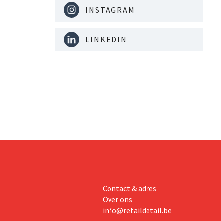
INSTAGRAM
LINKEDIN
Contact & adres
Over ons
info@retaildetail.be